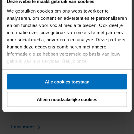
Deze website maakt gebruik van cookies
Nieuws
We gebruiken cookies om ons websiteverkeer te
analyseren, om content en advertenties te personaliseren
en om functies voor social media te bieden. Ook deel je
informatie over jouw gebruik van onze site met partners
voor social media, adverteren en analyse. Deze partners
kunnen deze gegevens combineren met andere
informatie die ze hebben verzameld op basis van jouw
gebruik van hun services. Bekijk onze
privacyverklaring
.
Alle cookies toestaan
16 juli 2026
Alleen noodzakelijke cookies
Diabeteszorg te veel werk voor
jongvolwassenen met diabetes type 1
Lees meer
Diabeteszorg
te