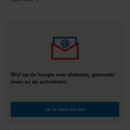
miljoen
voor
landelijke
preventieaanpak
die
risico's
op
hartziekten
en
diabetes
Blijf op de hoogte over diabetes, gezonder
eerder
leven en de activiteiten.
zichtbaar
maakt
Ja, ik meld me aan