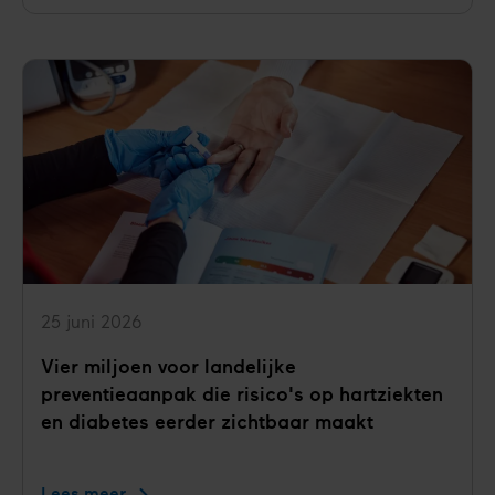
poeptransplantatie
bij
diabetes
type
1?
25 juni 2026
Vier miljoen voor landelijke
preventieaanpak die risico's op hartziekten
en diabetes eerder zichtbaar maakt
Lees meer
Vier