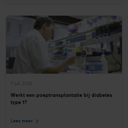
veel
werk
voor
jongvolwassenen
met
diabetes
type
1
7 juli 2026
Werkt een poeptransplantatie bij diabetes
type 1?
Lees meer
Werkt
een