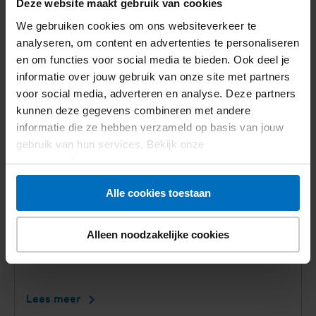
Deze website maakt gebruik van cookies
Nieuws
We gebruiken cookies om ons websiteverkeer te
analyseren, om content en advertenties te personaliseren
en om functies voor social media te bieden. Ook deel je
informatie over jouw gebruik van onze site met partners
voor social media, adverteren en analyse. Deze partners
kunnen deze gegevens combineren met andere
informatie die ze hebben verzameld op basis van jouw
gebruik van hun services. Bekijk onze
privacyverklaring
.
Alle cookies toestaan
16 juli 2026
Alleen noodzakelijke cookies
Diabeteszorg te veel werk voor
jongvolwassenen met diabetes type 1
Lees meer
Diabeteszorg
te