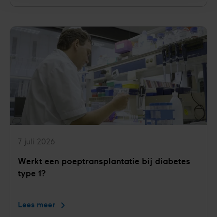
veel
werk
voor
jongvolwassenen
met
diabetes
type
1
7 juli 2026
Werkt een poeptransplantatie bij diabetes
type 1?
Lees meer
Werkt
een