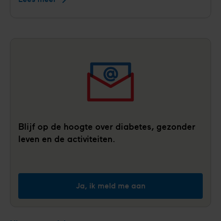
miljoen
voor
landelijke
preventieaanpak
die
risico's
op
hartziekten
en
diabetes
Blijf op de hoogte over diabetes, gezonder
eerder
leven en de activiteiten.
zichtbaar
maakt
Ja, ik meld me aan