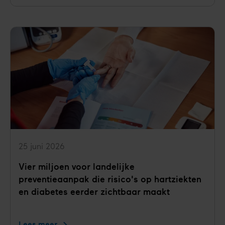
poeptransplantatie
bij
diabetes
type
1?
25 juni 2026
Vier miljoen voor landelijke
preventieaanpak die risico's op hartziekten
en diabetes eerder zichtbaar maakt
Lees meer
Vier