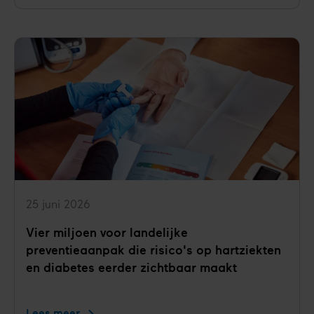
poeptransplantatie
bij
diabetes
type
1?
25 juni 2026
Vier miljoen voor landelijke
preventieaanpak die risico's op hartziekten
en diabetes eerder zichtbaar maakt
Lees meer
Vier