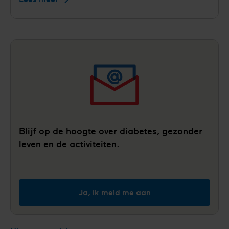
miljoen
voor
landelijke
preventieaanpak
die
risico's
op
hartziekten
en
diabetes
Blijf op de hoogte over diabetes, gezonder
eerder
leven en de activiteiten.
zichtbaar
maakt
Ja, ik meld me aan