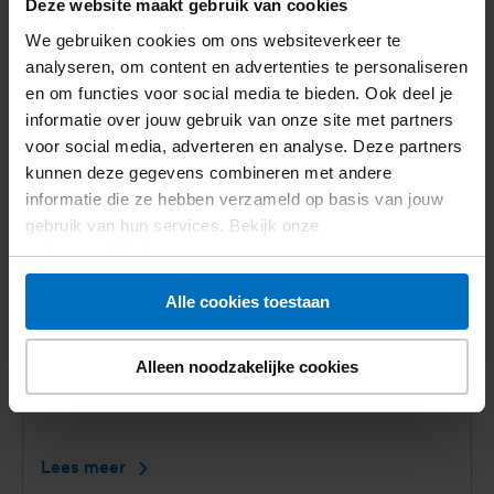
Deze website maakt gebruik van cookies
Nieuws
We gebruiken cookies om ons websiteverkeer te
analyseren, om content en advertenties te personaliseren
en om functies voor social media te bieden. Ook deel je
informatie over jouw gebruik van onze site met partners
voor social media, adverteren en analyse. Deze partners
kunnen deze gegevens combineren met andere
informatie die ze hebben verzameld op basis van jouw
gebruik van hun services. Bekijk onze
privacyverklaring
.
Alle cookies toestaan
16 juli 2026
Alleen noodzakelijke cookies
Diabeteszorg te veel werk voor
jongvolwassenen met diabetes type 1
Lees meer
Diabeteszorg
te