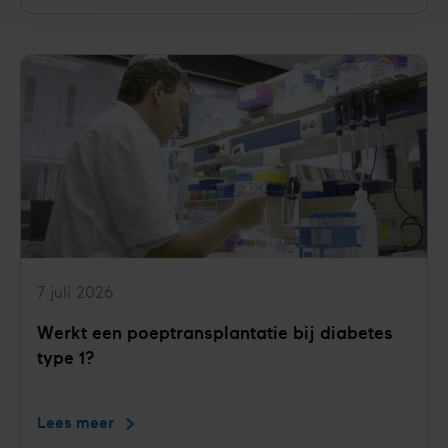
veel
werk
voor
jongvolwassenen
met
diabetes
type
1
7 juli 2026
Werkt een poeptransplantatie bij diabetes
type 1?
Lees meer
Werkt
een