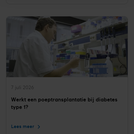
veel
werk
voor
jongvolwassenen
met
diabetes
type
1
7 juli 2026
Werkt een poeptransplantatie bij diabetes
type 1?
Lees meer
Werkt
een