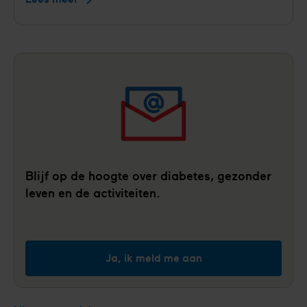
miljoen
voor
landelijke
preventieaanpak
die
risico's
op
hartziekten
en
diabetes
Blijf op de hoogte over diabetes, gezonder
eerder
leven en de activiteiten.
zichtbaar
maakt
Ja, ik meld me aan