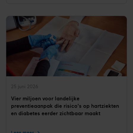
poeptransplantatie
bij
diabetes
type
1?
25 juni 2026
Vier miljoen voor landelijke
preventieaanpak die risico's op hartziekten
en diabetes eerder zichtbaar maakt
Lees meer
Vier