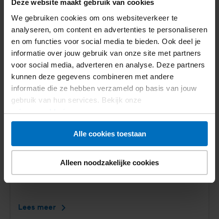
Deze website maakt gebruik van cookies
Nieuws
We gebruiken cookies om ons websiteverkeer te
analyseren, om content en advertenties te personaliseren
en om functies voor social media te bieden. Ook deel je
informatie over jouw gebruik van onze site met partners
voor social media, adverteren en analyse. Deze partners
kunnen deze gegevens combineren met andere
informatie die ze hebben verzameld op basis van jouw
gebruik van hun services. Bekijk onze
privacyverklaring
.
Alle cookies toestaan
16 juli 2026
Alleen noodzakelijke cookies
Diabeteszorg te veel werk voor
jongvolwassenen met diabetes type 1
Lees meer
Diabeteszorg
te