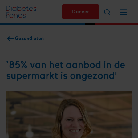
Overslaan
Zoeken
Menu
en
Doneer
naar
de
inhoud
Gezond eten
gaan
Kruimelpad
‘85% van het aanbod in de
super­markt is ongezond'