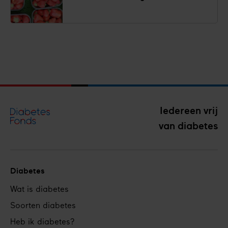
Iedereen vrij
van diabetes
Diabetes
Footer
Wat is diabetes
navigation
Soorten diabetes
Heb ik diabetes?