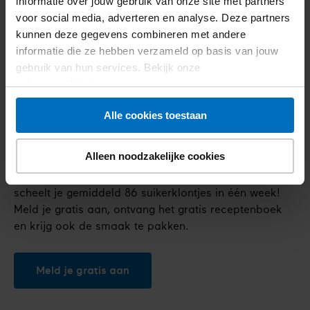
informatie over jouw gebruik van onze site met partners
hoe minder snel je in de verleiding komt. Eigenlijk
voor social media, adverteren en analyse. Deze partners
geldt dit ook voor thuis. Als je iets niet in huis hebt,
kunnen deze gegevens combineren met andere
dan kan je het ook niet eten of drinken. Om die reden
informatie die ze hebben verzameld op basis van jouw
maak ik altijd gezonde boodschappenlijstjes voor
gebruik van hun services. Bekijk onze
mezelf.
privacyverklaring
.
Alle cookies toestaan
De Nationale Suiker Challenge
Alleen noodzakelijke cookies
Doe mee met de Nationale Suiker Challenge. Dat
scheelt je gemiddeld 86 suikerklontjes in één week!
Meld je gratis aan, ontvang het gratis receptenboek
en krijg ook de smaak te pakken.
Meld je gratis aan