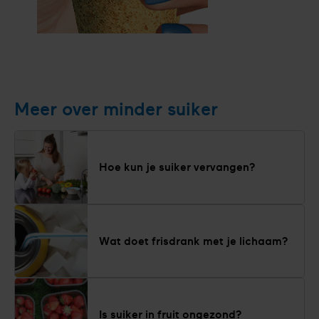
Meld
je
gratis
Meer over minder suiker
aan
Hoe kun je suiker vervangen?
Wat doet frisdrank met je lichaam?
Is suiker in fruit ongezond?