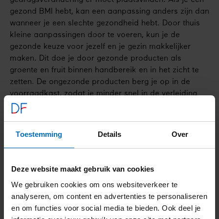
gedragsverandering er moet plaatsvinden. Als je een
gezond BMI hebt, kan een aanpassing anders zijn dan
wanneer je een slechte gezondheid hebt. Door thuis
kleine aanpassingen door te voeren, kun je de
gezonde keuze voor jezelf en je gezin makkelijker
maken. Dit doe je door gezonde producten als
groente en fruit binnen handbereik en in het zicht te
zetten. De ongezonde producten berg je op in de
voorraadkast, zodat je minder snel in de verleiding
komt. Om te voorkomen dat kinderen veel suikerrijke
dranken drinken, kun je een kan water vullen met
verse schijfjes citroen, sinaasappel of komkommer.
Toestemming
Details
Over
Hoe weersta je zelf ongezonde
producten?
Deze website maakt gebruik van cookies
We gebruiken cookies om ons websiteverkeer te
Ik weersta zoete verleidingen door niet te vaak naar
analyseren, om content en advertenties te personaliseren
de supermarkt te gaan. Hoe minder vaak je in de
en om functies voor social media te bieden. Ook deel je
supermarkt komt, hoe minder kwetsbaar je bent en