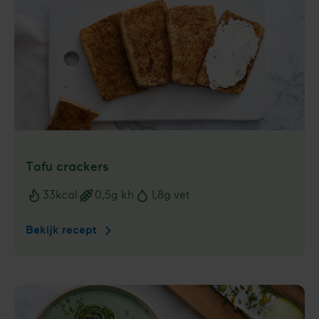
Tofu crackers
33
kcal
0,5
g kh
1,8
g vet
Voedingswaarden
Bekijk recept
Tofu
crackers