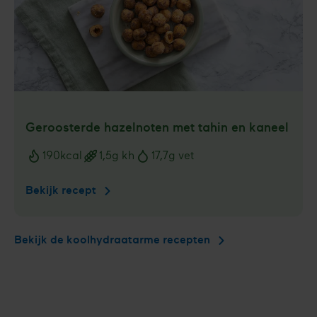
Geroosterde hazelnoten met tahin en kaneel
190
kcal
1,5
g kh
17,7
g vet
Voedingswaarden
Bekijk recept
Geroosterde
hazelnoten
met
Bekijk de koolhydraatarme recepten
tahin
en
kaneel