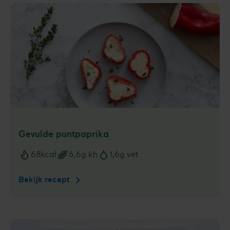
Gevulde puntpaprika
68
kcal
6,6
g kh
1,6
g vet
Voedingswaarden
Bekijk recept
Gevulde
puntpaprika