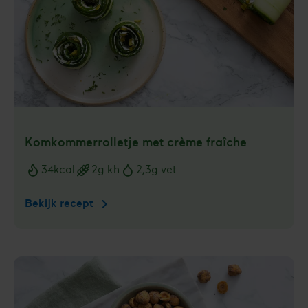
Komkommerrolletje met crème fraîche
34
kcal
2
g kh
2,3
g vet
Voedingswaarden
Bekijk recept
Komkommerrolletje
met
crème
fraîche