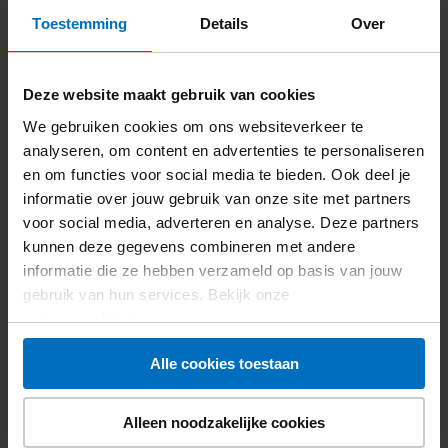
Toestemming
Details
Over
Beheer je een nalatenschap? Ben je executeur en heb
je vragen over de afhandeling van een testament voor
Deze website maakt gebruik van cookies
het Diabetes Fonds? Bel Paula Groenhuijsen op
033 -
We gebruiken cookies om ons websiteverkeer te
303 2057
, of stuur een e-mail naar
analyseren, om content en advertenties te personaliseren
nalatenschappen@diabetesfonds.nl
.
en om functies voor social media te bieden. Ook deel je
informatie over jouw gebruik van onze site met partners
Regel je nalatenschap
voor social media, adverteren en analyse. Deze partners
online
kunnen deze gegevens combineren met andere
informatie die ze hebben verzameld op basis van jouw
gebruik van hun services. Bekijk onze
Ook een testament regel je tegenwoordig prima en
privacyverklaring
.
veilig online. Het Diabetes Fonds werkt daarvoor
samen met NuTestament. Daar regel je een testament
Alle cookies toestaan
eenvoudig online, voor een vast laag bedrag en in je
eigen tempo. Ontdek hoe makkelijk het werkt op
NuNotariaat.nl
.
Alleen noodzakelijke cookies