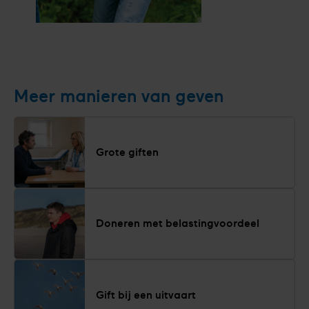
Ontvang
de
gratis
Meer manieren van geven
brochure
Grote giften
Doneren met belastingvoordeel
Gift bij een uitvaart