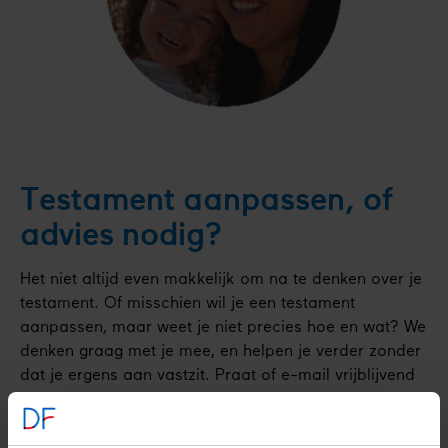
Testament aanpassen, of
advies nodig?
Het niet altijd even makkelijk om na te denken over je
testament. Of misschien wil je een testament
aanpassen, maar weet je niet precies hoe en wat? We
denken graag met je mee, en helpen je verder zonder
dat je ergens aan vastzit. Praat of e-mail vrijblijvend
met onze relatiemanager Carla Beemer, telefonisch
via
033 - 303 2085
, of per e-mail
c.beemer@diabetesfonds.nl
.