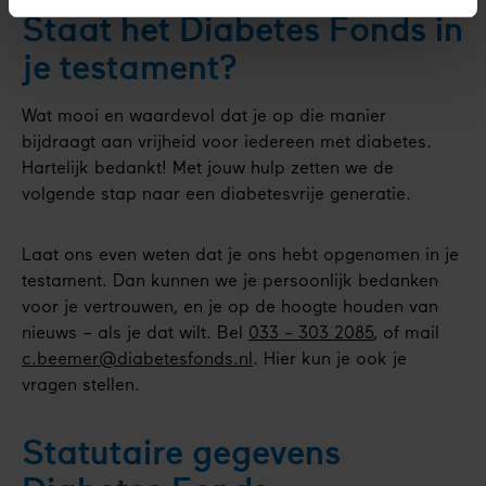
Staat het Diabetes Fonds in
je testament?
Wat mooi en waardevol dat je op die manier
bijdraagt aan vrijheid voor iedereen met diabetes.
Hartelijk bedankt! Met jouw hulp zetten we de
volgende stap naar een diabetesvrije generatie.
Laat ons even weten dat je ons hebt opgenomen in je
testament. Dan kunnen we je persoonlijk bedanken
voor je vertrouwen, en je op de hoogte houden van
nieuws – als je dat wilt. Bel
033 - 303 2085
, of mail
c.beemer@diabetesfonds.nl
. Hier kun je ook je
vragen stellen.
Statutaire gegevens