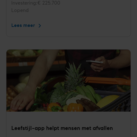
Investering
€ 225.700
Status
Lopend
Lees meer
Realis­
tische
gedachten
helpen
leefstijl
Leefstijl-app helpt mensen met afvallen