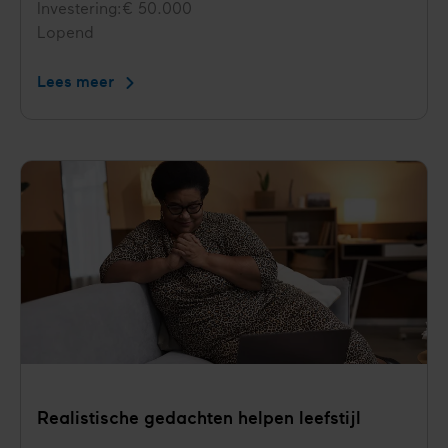
Investering
€ 50.000
Status
Lopend
Lees meer
De
Health
Box
helpt
met
gezonder
leven
Realis­tische gedachten helpen leefstijl