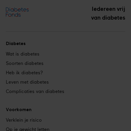
Iedereen vrij
van diabetes
Diabetes
Footer
Wat is diabetes
navigation
Soorten diabetes
Heb ik diabetes?
Leven met diabetes
Complicaties van diabetes
Voorkomen
Verklein je risico
Op je gewicht letten