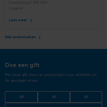
Investering
€ 100.000
Status
Lopend
Lees meer
Leefstijl-
app
helpt
Alle onderzoeken
mensen
met
afvallen
Doe een gift
Met jouw gift steun je oplossingen voor diabetes en
de gevolgen ervan.
25
15
10