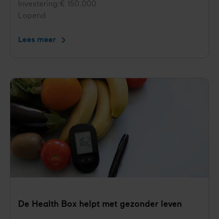
Investering
€ 150.000
Status
Lopend
Lees meer
Gezonde
leefstijl
op
je
werk
en
in
de
wijk
De Health Box helpt met gezonder leven