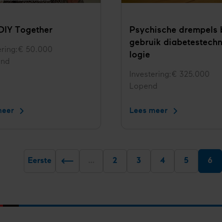
 DIY Together
Psychische drempels 
gebruik diabetes­tech
ering
€ 50.000
logie
ond
Investering
€ 325.000
Status
Lopend
meer
Let's
Lees meer
Psychische
DIY
drempels
Together
bij
gebruik
diabetes­
Eerste
…
Pagina
2
Pagina
3
Pagina
4
Pagina
5
Hui
6
Pa
Vorige
techno­
pag
pagina
logie