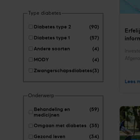
Type diabetes
Diabetes type 2
(90)
Erfel
Diabetes type 1
(57)
infor
Andere soorten
(4)
Invest
Status
Afger
MODY
(4)
Zwangerschapsdiabetes
(3)
Lees 
Onderwerp
Behandeling en
(59)
medicijnen
Omgaan met diabetes
(35)
Gezond leven
(34)