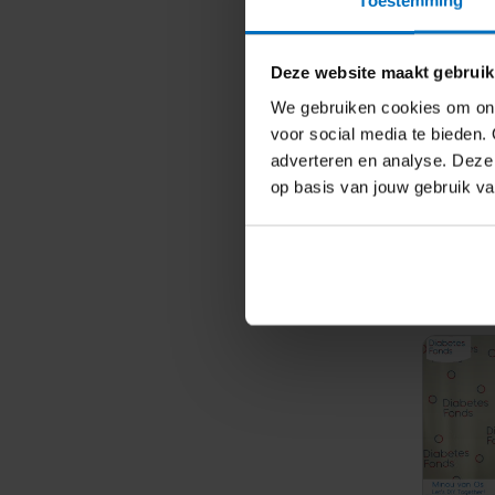
Suike
Deze website maakt gebruik
zicht
We gebruiken cookies om ons
verla
voor social media te bieden. 
adverteren en analyse. Deze
Invest
op basis van jouw gebruik v
Status
Lopen
Lees 