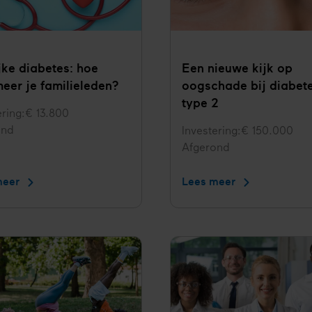
ijke diabetes: hoe
Een nieuwe kijk op
meer je familieleden?
oogschade bij diabet
type 2
ering
€ 13.800
ond
Investering
€ 150.000
Status
Afgerond
meer
Erfelijke
Lees meer
Een
diabetes:
nieuwe
hoe
kijk
informeer
op
je
oogschade
familieleden?
bij
diabetes
type