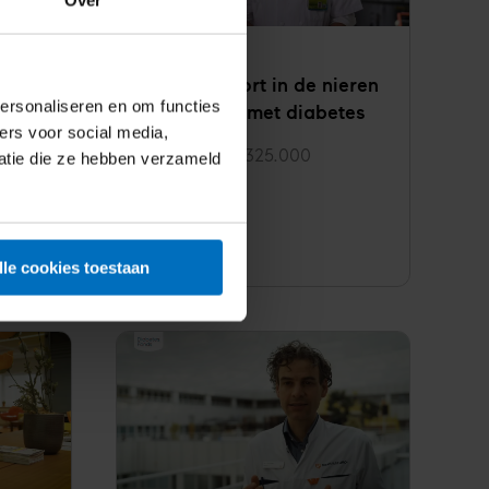
Zuurstof­tekort in de nieren
line
ersonaliseren en om functies
van mensen met diabetes
ers voor social media,
Investering
€ 325.000
atie die ze hebben verzameld
Status
Lopend
Lees meer
Zuurstof­
lle cookies toestaan
tekort
in
de
nieren
van
mensen
met
diabetes