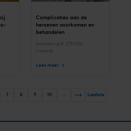
bij
Complica­ties aan de
no­
hersenen voorko­men en
behande­len
Investering
€ 275.000
Status
Lopend
Lees meer
Complica­
ties
aan
de
hersenen
dige
Pagina
7
Pagina
8
Pagina
9
Pagina
10
…
Laatste
ginering
Volgende
voorko­
ina
pagina
men
en
behande­
len