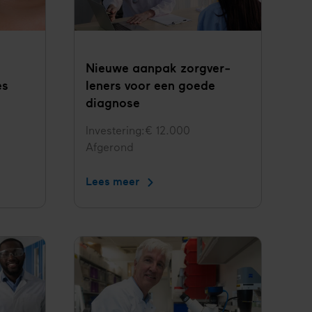
Nieuwe aanpak zorgver­
es
leners voor een goede
diagnose
Investering
€ 12.000
Status
Afgerond
Lees meer
Nieuwe
aanpak
zorgver­
leners
voor
een
goede
diagnose