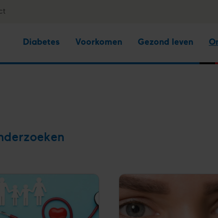
ct
Diabetes
Voorkomen
Gezond leven
O
onderzoeken