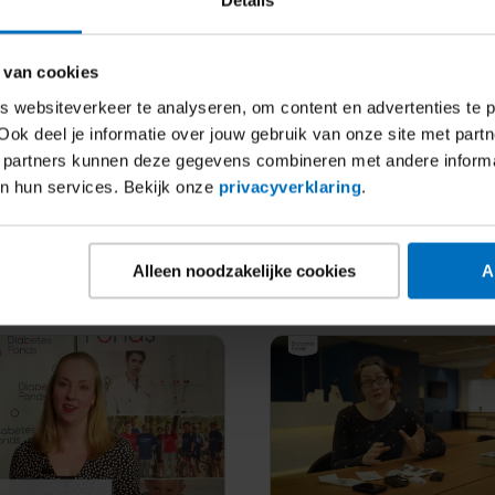
raan­maak in de lever
Het stofje MGO en de
 van cookies
baar maken en
gevoelig­heid voor insu
 websiteverkeer te analyseren, om content en advertenties te p
gen
Ook deel je informatie over jouw gebruik van onze site met partn
Investering
€ 275.000
 partners kunnen deze gegevens combineren met andere inform
Status
Afgerond
ering
€ 274.611
an hun services. Bekijk onze
privacyverklaring
.
d
meer
Suikeraan­
Lees meer
Het
Alleen noodzakelijke cookies
A
maak
stofje
in
MGO
de
en
lever
de
zichtbaar
gevoelig­
maken
heid
en
voor
verlagen
insuline