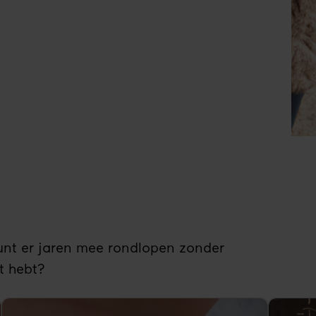
Ont
de
grat
broc
kunt er jaren mee rondlopen zonder
t hebt?