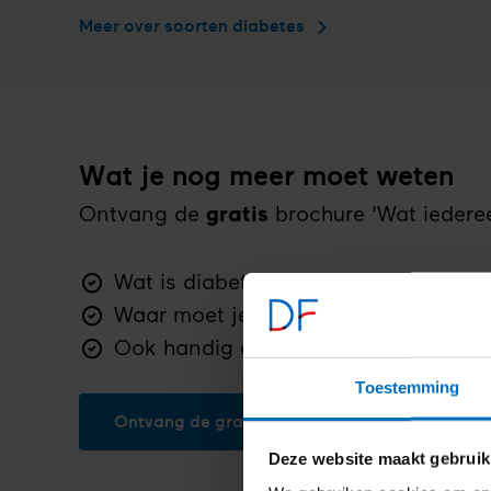
Meer over soorten diabetes
Wat je nog meer moet weten
Ontvang de
gratis
brochure 'Wat iedere
Wat is diabetes
Waar moet je op letten
Ook handig om aan anderen te laten
Toestemming
Ontvang de gratis brochure
Deze website maakt gebruik