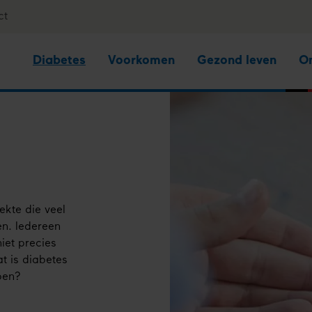
ct
Diabetes
Voorkomen
Gezond leven
O
ekte die veel
en. Iedereen
iet precies
at is diabetes
oen?