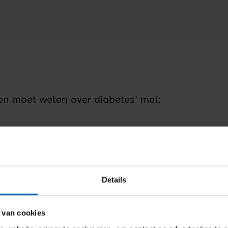
en moet weten over diabetes' met:
 lezen
Details
 van cookies