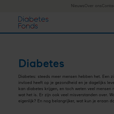
Overslaan
Nieuws
Over ons
Conta
Top
en
naar
navigation
de
inhoud
gaan
Diabetes
Diabetes: steeds meer mensen hebben het. Een zi
invloed heeft op je gezondheid en je dagelijks lev
kan diabetes krijgen, en toch weten veel mensen n
wat het is. Er zijn ook veel misverstanden over. W
eigenlijk? En nog belangrijker, wat kun je eraan d