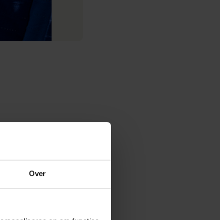
Over
 die vooral op de