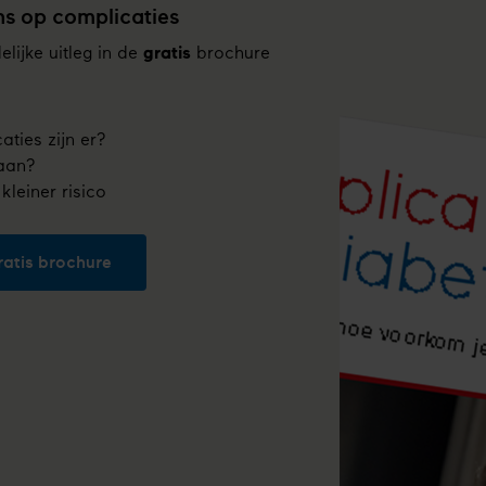
ns op complicaties
elijke uitleg in de
gratis
brochure
ties zijn er?
raan?
kleiner risico
atis brochure