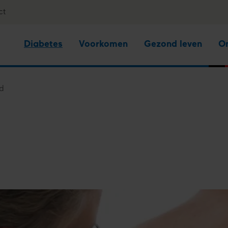
ct
Diabetes
Voorkomen
Gezond leven
O
d