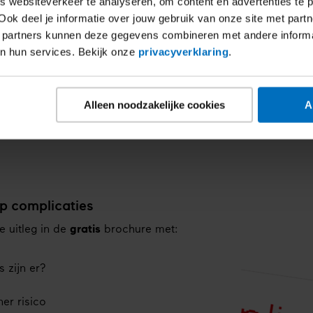
 websiteverkeer te analyseren, om content en advertenties te p
 kunnen gaan schilferen en verdwijnen daarna. Soms blijft 
Ook deel je informatie over jouw gebruik van onze site met partn
 ontstaan suikerplekken doordat kleine bloedvaatjes op den
 partners kunnen deze gegevens combineren met andere inform
etes.
an hun services. Bekijk onze
privacyverklaring
.
s anders dan spuitplekken. Die kunnen ontstaan op plaatsen
Alleen noodzakelijke cookies
A
e meer over
huidklachten
.
op complicaties
e uitleg in de
gratis
brochure met:
 zijn er?
?
ner risico