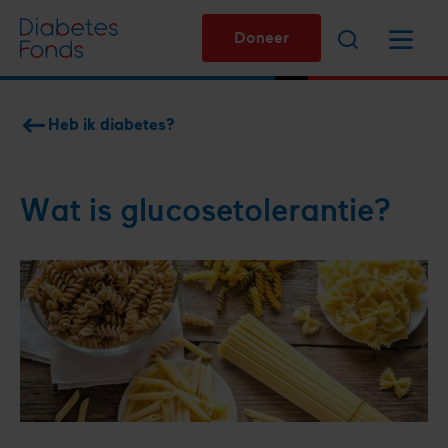
Overslaan
Zoeken
Menu
en
Doneer
naar
de
inhoud
Heb ik diabetes?
gaan
Kruimelpad
Wat is glucosetolerantie?