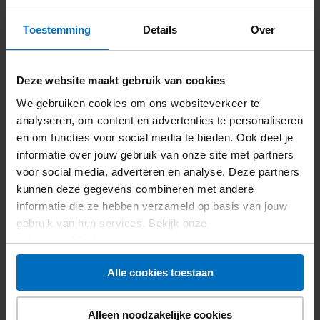
Op diabetes.nl lees je meer over
zwanger zijn met
Toestemming
Details
Over
diabetes
Onderzoek naar zwangeren met
Deze website maakt gebruik van cookies
diabetes
We gebruiken cookies om ons websiteverkeer te
analyseren, om content en advertenties te personaliseren
Onderzoek naar zwanger zijn met diabetes is
en om functies voor social media te bieden. Ook deel je
belangrijk. Dr. Sarah Siegelaar werkt aan het
informatie over jouw gebruik van onze site met partners
verbeteren van de zorg voor zwangere vrouwen met
voor social media, adverteren en analyse. Deze partners
diabetes
. Zo kunnen we in de toekomst beter
kunnen deze gegevens combineren met andere
problemen tijdens de zwangerschap en bevalling
informatie die ze hebben verzameld op basis van jouw
voorkomen.
gebruik van hun services. Bekijk onze
privacyverklaring
.
Zwangerschapsdiabetes
Alle cookies toestaan
Zwangerschapsdiabetes is een tijdelijke vorm van
diabetes type 2. Na de zwangerschap verdwijnt deze
Alleen noodzakelijke cookies
vorm van diabetes weer. Je hebt daarna wel een veel