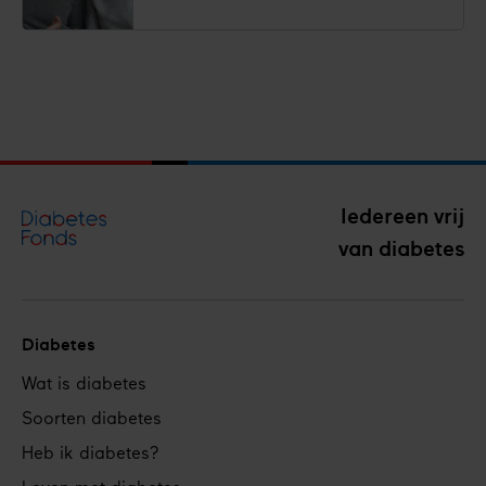
Iedereen vrij
van diabetes
Diabetes
Footer
Wat is diabetes
navigation
Soorten diabetes
Heb ik diabetes?