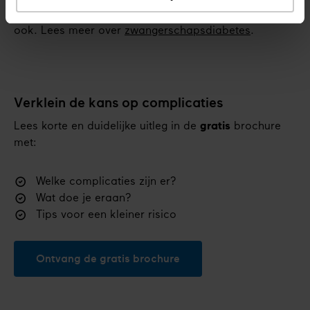
hoger risico op diabetes type 2. En de baby later
ook. Lees meer over
zwangerschapsdiabetes
.
Verklein de kans op complicaties
Lees korte en duidelijke uitleg in de
gratis
brochure
met:
Welke complicaties zijn er?
Wat doe je eraan?
Tips voor een kleiner risico
Ontvang de gratis brochure