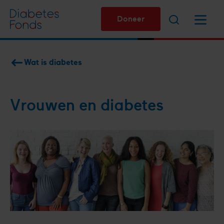
Overslaan
Zoeken
Menu
en
Doneer
naar
de
inhoud
Wat is diabetes
gaan
Kruimelpad
Vrouwen en diabetes