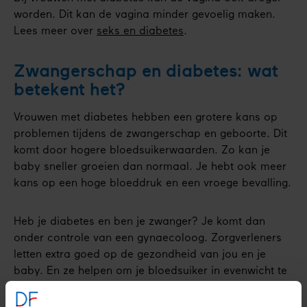
worden. Dit kan de vagina minder gevoelig maken.
Lees meer over
seks en diabetes
.
Zwangerschap en diabetes: wat
betekent het?
Vrouwen met diabetes hebben een grotere kans op
problemen tijdens de zwangerschap en geboorte. Dit
komt door hogere bloedsuikerwaarden. Zo kan je
baby sneller groeien dan normaal. Je hebt ook meer
kans op een hoge bloeddruk en een vroege bevalling.
Heb je diabetes en ben je zwanger? Je komt dan
onder controle van een gynaecoloog. Zorgverleners
letten extra goed op de gezondheid van jou en je
baby. En ze helpen om je bloedsuiker in evenwicht te
houden.