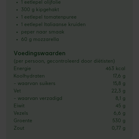
1 eetlepel olijfolie
300 g kipgehakt
1 eetlepel tomatenpuree
1 eetlepel Italiaanse kruiden
peper naar smaak
60 g mozzarella
Voedingswaarden
(per persoon, gecontroleerd door diëtisten)
Energie
463 kcal
Koolhydraten
17,6 g
- waarvan suikers
15,8 g
Vet
22,3 g
- waarvan verzadigd
8,1 g
Eiwit
45 g
Vezels
6,6 g
Groente
530 g
Zout
0,77 g