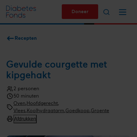
Overslaan
Zoeken
Menu
en
Doneer
naar
de
inhoud
Recepten
gaan
Kruimelpad
Gevulde courgette met
kipgehakt
2 personen
Aantal
50 minuten
personen
Kooktijd
Bereidingswijze
Oven
Menugang
Hoofdgerecht
Soort
Vlees
,
Koolhydraatarm
,
Goedkoop
Type
Groente
gerecht
gerecht
Afdrukken