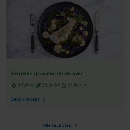
bonen­
salade
Vergeten groenten uit de oven
602
kcal
26,2
g kh
33,8
g vet
Voedingswaarden
Bekijk recept
Vergeten
groenten
uit
de
Alle recepten
oven