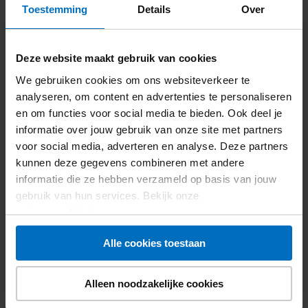
Toestemming
Details
Over
avocado
en
sesamdressing
Deze website maakt gebruik van cookies
We gebruiken cookies om ons websiteverkeer te
analyseren, om content en advertenties te personaliseren
en om functies voor social media te bieden. Ook deel je
informatie over jouw gebruik van onze site met partners
voor social media, adverteren en analyse. Deze partners
kunnen deze gegevens combineren met andere
informatie die ze hebben verzameld op basis van jouw
Kapsalon met friet van knolselderij
gebruik van hun services. Bekijk onze
privacyverklaring
.
456
kcal
16,6
g kh
17,8
g vet
Voedingswaarden
Alle cookies toestaan
Bekijk recept
Kapsalon
met
Alleen noodzakelijke cookies
friet
van