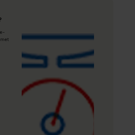
?
 e-
 met