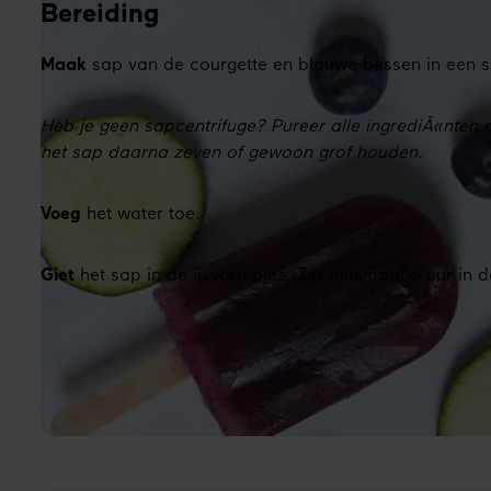
Bereiding
Maak
sap van de courgette en blauwe bessen in een s
Heb je geen sapcentrifuge? Pureer alle ingrediÃ«nten d
het sap daarna zeven of gewoon grof houden.
Voeg
het water toe.
Giet
het sap in de ijsvormpjes. Zet minimaal 6 uur in d