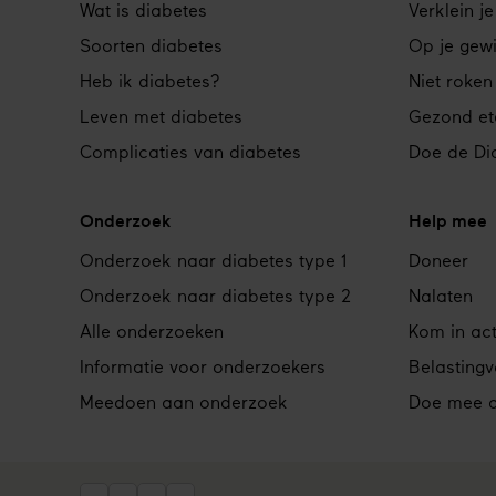
Footer
Wat is diabetes
Verklein je
navigation
Soorten diabetes
Op je gewi
Heb ik diabetes?
Niet roken
Leven met diabetes
Gezond et
Complicaties van diabetes
Doe de Dia
Onderzoek
Help mee
Onderzoek naar diabetes type 1
Doneer
Onderzoek naar diabetes type 2
Nalaten
Alle onderzoeken
Kom in act
Informatie voor onderzoekers
Belasting
Meedoen aan onderzoek
Doe mee al