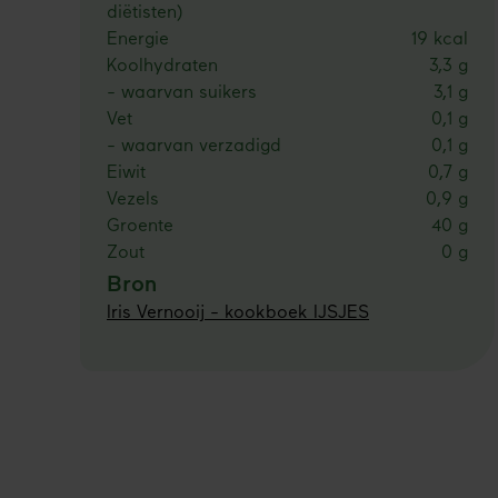
diëtisten)
Energie
19 kcal
Koolhydraten
3,3 g
- waarvan suikers
3,1 g
Vet
0,1 g
- waarvan verzadigd
0,1 g
Eiwit
0,7 g
Vezels
0,9 g
Groente
40 g
Zout
0 g
Bron
Iris Vernooij - kookboek IJSJES