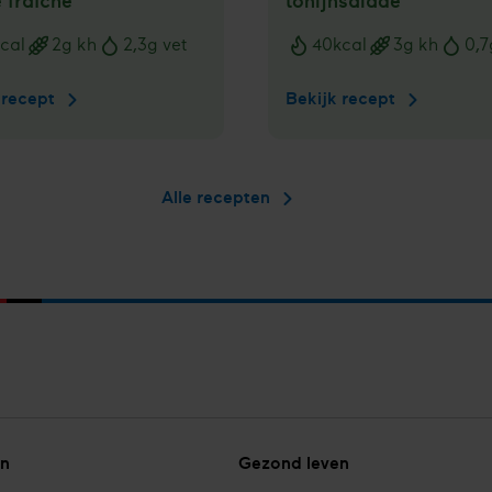
 fraîche
tonijnsalade
cal
2
g kh
2,3
g vet
40
kcal
3
g kh
0,7
ngswaarden
Voedingswaarden
 recept
Komkommerrolletje
Bekijk recept
Augurkboot
met
met
crème
tonijnsalad
fraîche
Alle recepten
n
Gezond leven