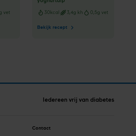
yoghurtdip
g vet
30
kcal
3,4
g kh
0,5
g vet
Voedingswaarden
je
Bekijk recept
Komkommer
met
e
spicy
yoghurtdip
Iedereen vrij van diabetes
Contact