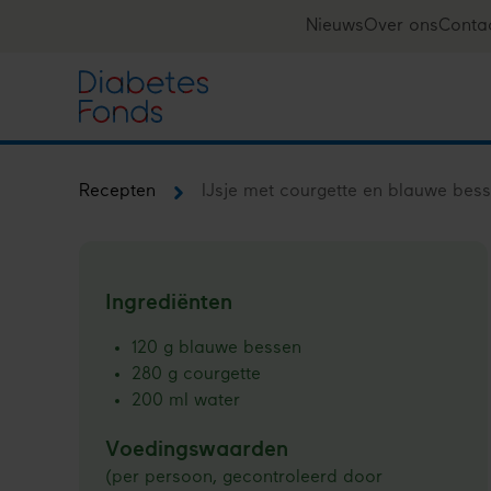
Overslaan
Nieuws
Over ons
Conta
Top
en
naar
navigation
de
inhoud
gaan
Recepten
IJsje met courgette en blauwe bes
Kruimelpad
Ingrediënten
120 g blauwe bessen
280 g courgette
200 ml water
Voedingswaarden
(per persoon, gecontroleerd door