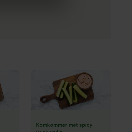
Ontvang
de
gratis
brochure
Komkommer met spicy