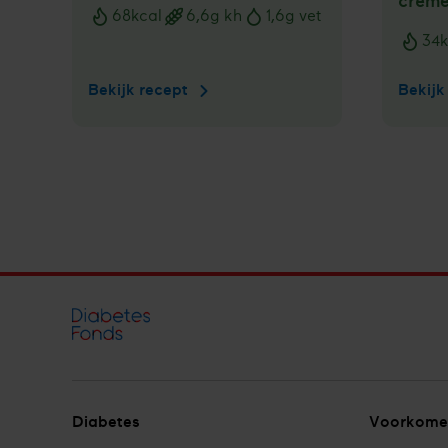
crème
68
kcal
6,6
g kh
1,6
g vet
Voedingswaarden
34
k
Voedi
Bekijk recept
Gevulde
Bekijk
puntpaprika
Diabetes
Voorkome