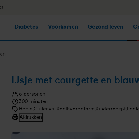
ct
Diabetes
Voorkomen
Gezond leven
O
sen
IJsje met courgette en blau
6 personen
Aantal
300 minuten
personen
Kooktijd
Menugang
Hapje
Soort
Glutenvrij
,
Koolhydraatarm
,
Kinderrecept
,
Lacto
gerecht
Afdrukken