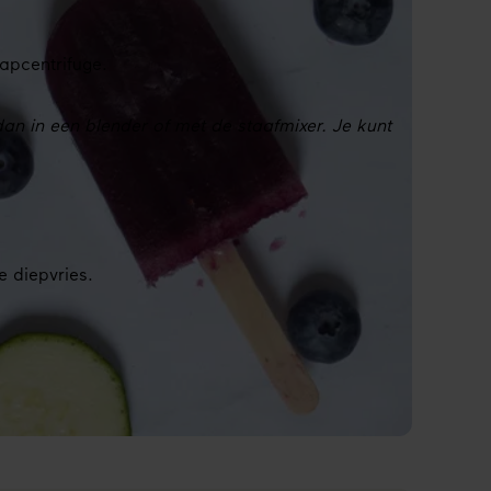
apcentrifuge.
an in een blender of met de staafmixer. Je kunt
e diepvries.