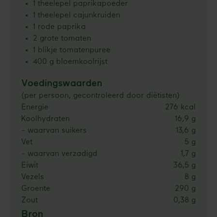
1 theelepel paprikapoeder
1 theelepel cajunkruiden
1 rode paprika
2 grote tomaten
1 blikje tomatenpuree
400 g bloemkoolrijst
Voedingswaarden
(per persoon, gecontroleerd door diëtisten)
Energie
276 kcal
Koolhydraten
16,9 g
- waarvan suikers
13,6 g
Vet
5 g
- waarvan verzadigd
1,7 g
Eiwit
36,5 g
Vezels
8 g
Groente
290 g
Zout
0,38 g
Bron