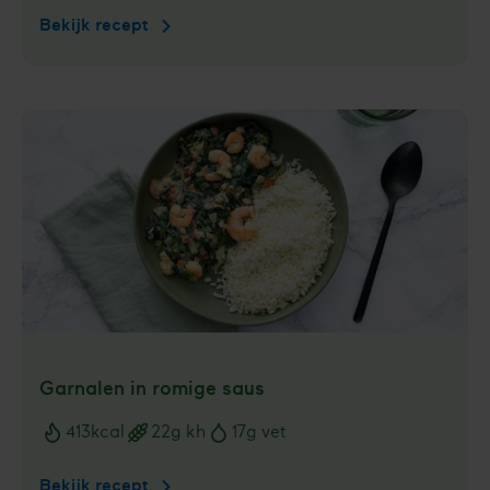
Bekijk recept
Snijbonen
en
kipgehaktballetjes
in
currysaus
Garnalen in romige saus
413
kcal
22
g kh
17
g vet
Voedingswaarden
Bekijk recept
Garnalen