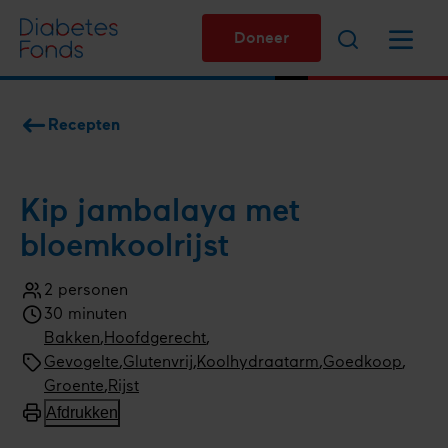
Overslaan
Zoeken
Menu
en
Doneer
naar
de
inhoud
Recepten
gaan
Kruimelpad
Kip jambalaya met
bloemkool­rijst
2 personen
Aantal
30 minuten
personen
Kooktijd
Bereidingswijze
Bakken
Menugang
Hoofdgerecht
Soort
Gevogelte
,
Glutenvrij
,
Koolhydraatarm
,
Goedkoop
gerecht
Type
Groente
,
Rijst
gerecht
Afdrukken