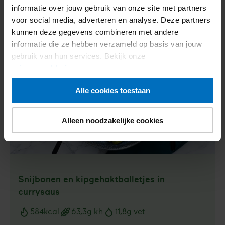
informatie over jouw gebruik van onze site met partners
Bekijk recept
Kapsalon
voor social media, adverteren en analyse. Deze partners
met
kunnen deze gegevens combineren met andere
friet
informatie die ze hebben verzameld op basis van jouw
van
gebruik van hun services. Bekijk onze
knolselderij
privacyverklaring
.
Alle cookies toestaan
Alleen noodzakelijke cookies
Snijbonen en kipgehaktballetjes in
currysaus
584
kcal
63,3
g kh
11,8
g vet
Voedingswaarden