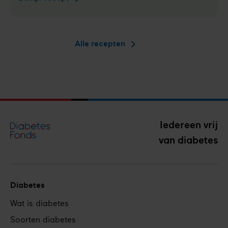
in
romige
saus
Alle recepten
Iedereen vrij
van diabetes
Diabetes
Footer
Wat is diabetes
navigation
Soorten diabetes