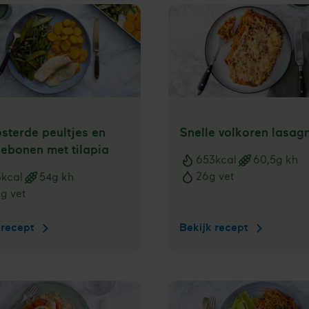
sterde peultjes en
Snelle volkoren lasag
iebonen met tilapia
653
kcal
60,5
g kh
Voedingswaarden
26
g vet
3
kcal
54
g kh
ngswaarden
8
g vet
 recept
Geroosterde
Bekijk recept
Snelle
peultjes
volkoren
en
lasagne
sperziebonen
met