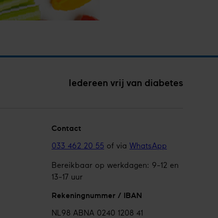
vang
is
hure
Iedereen vrij van diabetes
Contact
033 462 20 55
of via
WhatsApp
Bereikbaar op werkdagen: 9-12 en
13-17 uur
Rekeningnummer / IBAN
NL98 ABNA 0240 1208 41