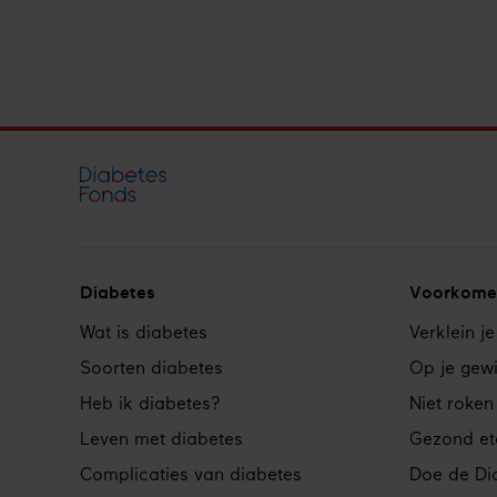
Diabetes
Voorkome
Footer
Wat is diabetes
Verklein je
navigation
Soorten diabetes
Op je gewi
Heb ik diabetes?
Niet roken
Leven met diabetes
Gezond et
Complicaties van diabetes
Doe de Dia