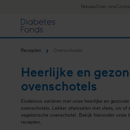
Overslaan
Nieuws
Over ons
Conta
Top
en
naar
navigation
de
inhoud
gaan
Recepten
Ovenschotels
Kruimelpad
Heerlijke en gezo
ovenschotels
Eindeloos variëren met onze heerlijke en gezonde
ovenschotels. Lekker afwisselen met vlees, vis of 
vegetarische ovenschotel. Bekijk hieronder onze 
recepten.