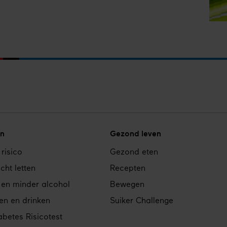
Ont
de
grat
broc
n
Gezond leven
 risico
Gezond eten
cht letten
Recepten
 en minder alcohol
Bewegen
en en drinken
Suiker Challenge
betes Risicotest