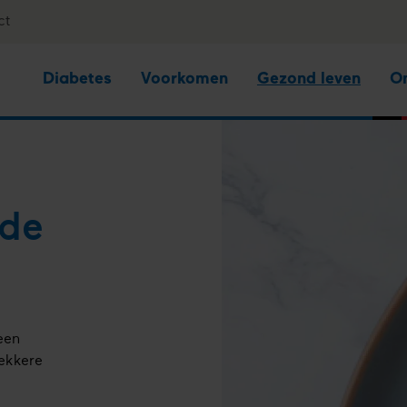
ct
Diabetes
Voorkomen
Gezond leven
O
nde
een
lekkere