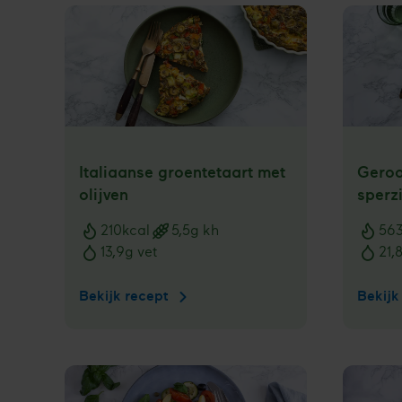
Italiaanse groentetaart met
Geroo
olijven
sperz
210
kcal
5,5
g kh
56
Voedingswaarden
Voedi
13,9
g vet
21,
Bekijk recept
Italiaanse
Bekijk
groentetaart
met
olijven