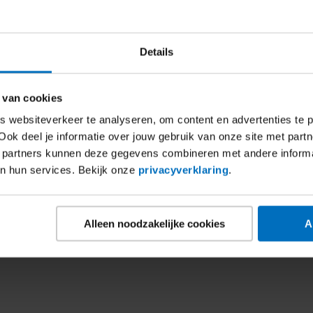
Details
te­stoof met wortel en
Herfst­groenten­schotel
174
kcal
27,4
g kh
 van cookies
Voedingswaarden
3,6
g vet
4
kcal
27,4
g kh
 websiteverkeer te analyseren, om content en advertenties te p
ngswaarden
g vet
Ook deel je informatie over jouw gebruik van onze site met partn
 partners kunnen deze gegevens combineren met andere inform
 recept
Groente­
Bekijk recept
Herfst­
an hun services. Bekijk onze
privacyverklaring
.
stoof
groenten­
met
schotel
wortel
Alleen noodzakelijke cookies
A
Meer ovenschotel recepten
en
linzen