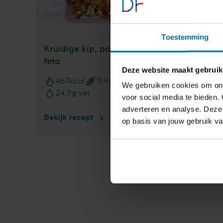
Toestemming
Kruidige kip, paprika en
Groen
feta
linzen
Deze website maakt gebruik
467
kcal
11,9
g kh
26
We gebruiken cookies om ons
Voedingswaarden
Voedi
24,9
g vet
7,9
voor social media te bieden. 
adverteren en analyse. Deze
Bekijk recept
Kruidige
Bekijk
op basis van jouw gebruik v
kip,
paprika
en
feta