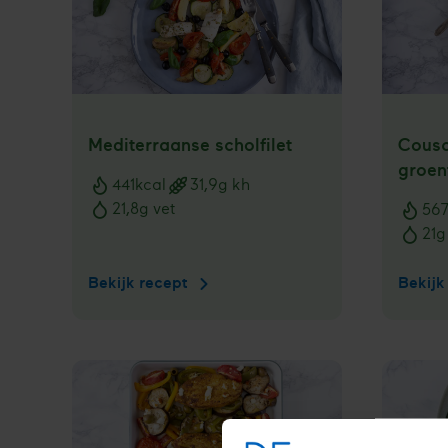
Mediterraanse scholfilet
Cousc
groen
441
kcal
31,9
g kh
Voedingswaarden
21,8
g vet
56
Voedi
21
g
Bekijk recept
Mediterraanse
Bekijk
scholfilet