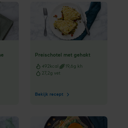
ne
Preischotel met gehakt
492
kcal
19,6
g kh
Voedingswaarden
27,2
g vet
Bekijk recept
Preischotel
met
gehakt