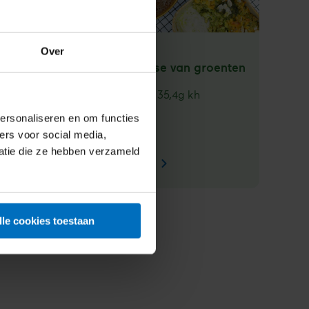
Over
Mac 'n cheese van groenten
442
kcal
35,4
g kh
Voedingswaarden
19,9
g vet
ersonaliseren en om functies
ers voor social media,
atie die ze hebben verzameld
Bekijk recept
Mac
'n
cheese
van
lle cookies toestaan
groenten