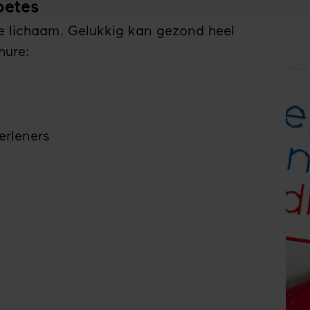
betes
je lichaam. Gelukkig kan gezond heel
hure:
erleners