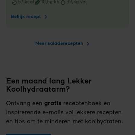
571
kcal
10,5
g kh
39,4
g vet
Voedingswaarden
Bekijk recept
Salade
met
tempeh
Meer saladerecepten
Een maand lang Lekker
Koolhydraatarm?
Ontvang een
gratis
receptenboek en
inspirerende e-mails vol lekkere recepten
en tips om te minderen met koolhydraten.