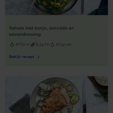
Salade met tonijn, avocado en
sesamdressing
497
kcal
8,2
g kh
41,2
g vet
Voedingswaarden
Bekijk recept
Salade
met
tonijn,
avocado
en
sesamdressing