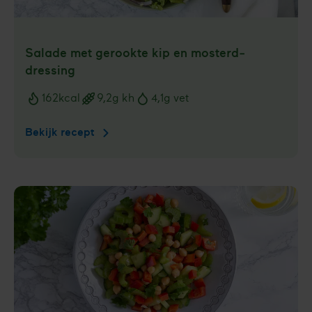
Salade met gerookte kip en mosterd­
dressing
162
kcal
9,2
g kh
4,1
g vet
Voedingswaarden
Bekijk recept
Salade
met
gerookte
kip
en
mosterd­
dressing