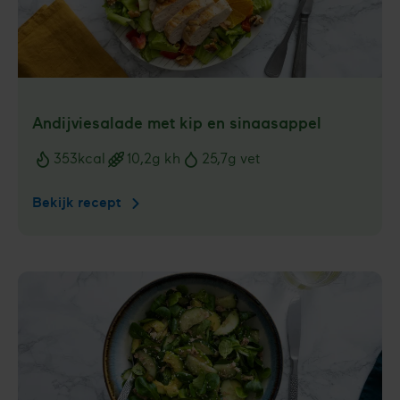
Andijviesalade met kip en sinaasappel
353
kcal
10,2
g kh
25,7
g vet
Voedingswaarden
Bekijk recept
Andijviesalade
met
kip
en
sinaasappel