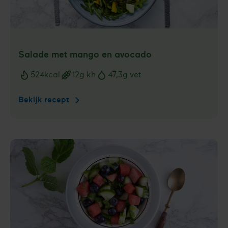
Salade met mango en avocado
524
kcal
12
g kh
47,3
g vet
Voedingswaarden
Bekijk recept
Salade
met
mango
en
avocado