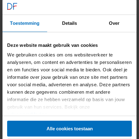
Tosti tonijn met rucola­salade
Toestemming
Details
Over
517
kcal
39
g kh
24
g vet
Voedingswaarden
Bekijk recept
Tosti
Deze website maakt gebruik van cookies
tonijn
We gebruiken cookies om ons websiteverkeer te
met
analyseren, om content en advertenties te personaliseren
rucola­
en om functies voor social media te bieden. Ook deel je
salade
informatie over jouw gebruik van onze site met partners
voor social media, adverteren en analyse. Deze partners
kunnen deze gegevens combineren met andere
informatie die ze hebben verzameld op basis van jouw
gebruik van hun services. Bekijk onze
privacyverklaring
.
Alle cookies toestaan