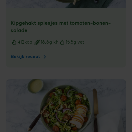
Kipgehakt spiesjes met tomaten-bonen­
salade
412
kcal
16,6
g kh
15,5
g vet
Voedingswaarden
Bekijk recept
Kipgehakt
spiesjes
met
tomaten-
bonen­
salade