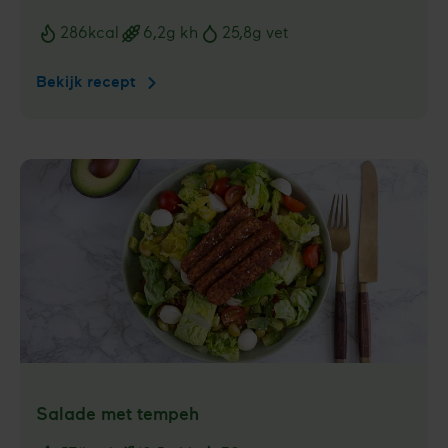
286
kcal
6,2
g kh
25,8
g vet
Voedingswaarden
Bekijk recept
Zomerse
salade
met
meloen
Salade met tempeh