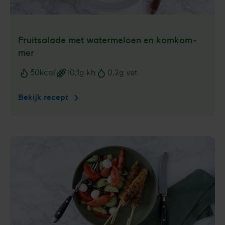
Fruitsalade met water­meloen en komkom­
mer
50
kcal
10,1
g kh
0,2
g vet
Voedingswaarden
Bekijk recept
Fruitsalade
met
water­
meloen
en
komkom­
mer