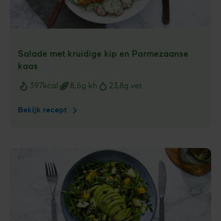
Salade met kruidige kip en Parmezaanse
kaas
397
kcal
8,6
g kh
23,8
g vet
Voedingswaarden
Bekijk recept
Salade
met
kruidige
kip
en
Parmezaanse
kaas