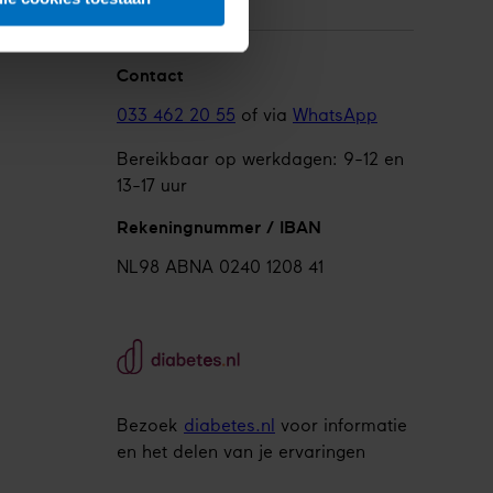
Contact
033 462 20 55
of via
WhatsApp
Bereikbaar op werkdagen: 9-12 en
13-17 uur
Rekeningnummer / IBAN
NL98 ABNA 0240 1208 41
Bezoek
diabetes.nl
voor informatie
en het delen van je ervaringen