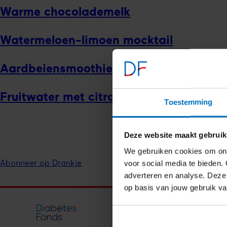
Warme chocolade­melk
Water­meloen-limoen mocktail
Aardbeiensmoothie
Fruitwater met citroen en munt
Toestemming
Deze website maakt gebruik
We gebruiken cookies om ons
voor social media te bieden. 
Abonneer op Drankje
adverteren en analyse. Deze
op basis van jouw gebruik v