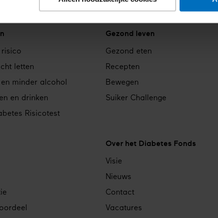
n
Gezond leven
 risico
Gezond eten
cht letten
Recepten
 en minder alcohol
Bewegen
en en drinken
Suiker Challenge
betes Risicotest
Over het Diabetes Fonds
Visie
Nieuws
ie
Contact
voordeel
Vacatures