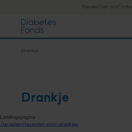
Overslaan
Nieuws
Over ons
Conta
Top
en
naar
navigation
de
inhoud
gaan
Drankje
Kruimelpad
Drankje
Landingspagina
/recepten/recepten-voor-drankjes