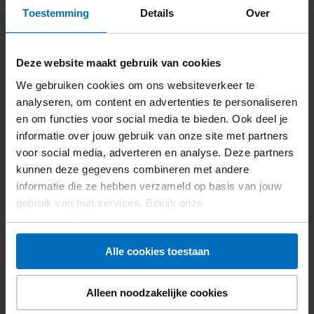
Toestemming
Details
Over
veel
werk
voor
Deze website maakt gebruik van cookies
jongvolwassenen
met
We gebruiken cookies om ons websiteverkeer te
diabetes
analyseren, om content en advertenties te personaliseren
type
en om functies voor social media te bieden. Ook deel je
1
informatie over jouw gebruik van onze site met partners
voor social media, adverteren en analyse. Deze partners
kunnen deze gegevens combineren met andere
informatie die ze hebben verzameld op basis van jouw
gebruik van hun services. Bekijk onze
7 juli 2026
privacyverklaring
.
Werkt een poeptransplantatie bij diabetes
type 1?
Alle cookies toestaan
Alleen noodzakelijke cookies
Lees meer
Werkt
een