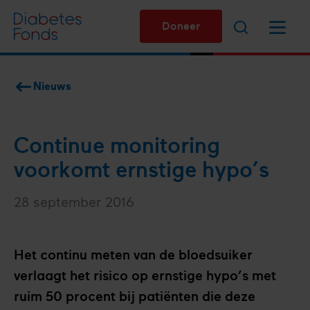
Overslaan
Zoeken
Menu
en
Doneer
naar
de
inhoud
Nieuws
gaan
Kruimelpad
Continue monitoring
voorkomt ernstige hypo’s
28 september 2016
Het continu meten van de bloedsuiker
verlaagt het risico op ernstige hypo’s met
ruim 50 procent bij patiënten die deze