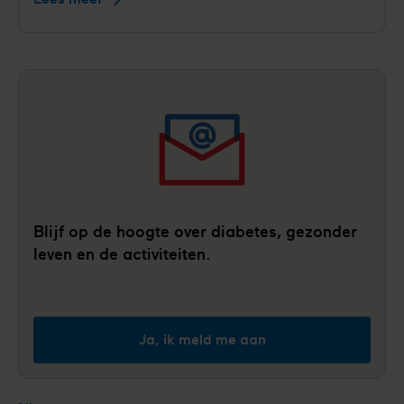
miljoen
voor
landelijke
preventieaanpak
die
risico's
op
hartziekten
en
diabetes
Blijf op de hoogte over diabetes, gezonder
eerder
leven en de activiteiten.
zichtbaar
maakt
Ja, ik meld me aan