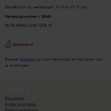
Bereikbaar op werkdagen: 9-12 en 13-17 uur
Rekeningnummer / IBAN
NL98 ABNA 0240 1208 41
Bezoek
diabetes.nl
voor informatie en het delen van
je ervaringen
Social
Disclaimer
Utils
Gratis brochures
Privacyverklaring