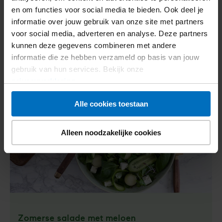
Salade met komkom­mer en kikker­erwten
en om functies voor social media te bieden. Ook deel je
informatie over jouw gebruik van onze site met partners
422
kcal
31,4
g kh
24,3
g vet
voor social media, adverteren en analyse. Deze partners
Voedingswaarden
kunnen deze gegevens combineren met andere
Bekijk recept
Salade
informatie die ze hebben verzameld op basis van jouw
met
gebruik van hun services. Bekijk onze
komkom­
privacyverklaring
.
mer
en
Alle cookies toestaan
kikker­
erwten
Alleen noodzakelijke cookies
Zomerse salade met meloen