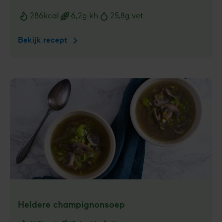
286
kcal
6,2
g kh
25,8
g vet
Voedingswaarden
Bekijk recept
Zomerse
salade
met
meloen
Heldere champig­nonsoep