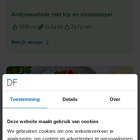
Andijviesalade met kip en sinaasappel
353
kcal
10,2
g kh
25,7
g vet
Voedingswaarden
Bekijk recept
Andijviesalade
met
kip
en
sinaasappel
Toestemming
Details
Over
Deze website maakt gebruik van cookies
We gebruiken cookies om ons websiteverkeer te
analyseren, om content en advertenties te personaliseren