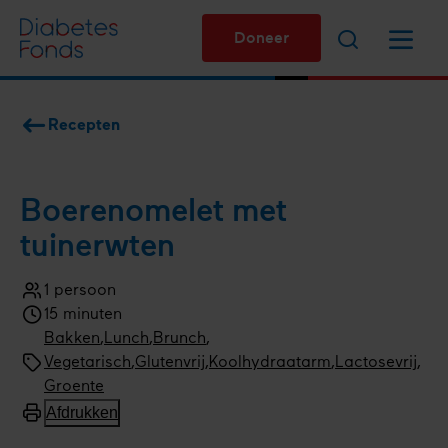
Overslaan
Zoeken
Menu
en
Doneer
naar
de
inhoud
Recepten
gaan
Kruimelpad
Boeren­omelet met
tuinerwten
1 persoon
Aantal
15 minuten
personen
Kooktijd
Bereidingswijze
Bakken
Menugang
Lunch
,
Brunch
Soort
Vegetarisch
,
Glutenvrij
,
Koolhydraatarm
,
Lactosevrij
gerecht
Type
Groente
gerecht
Afdrukken