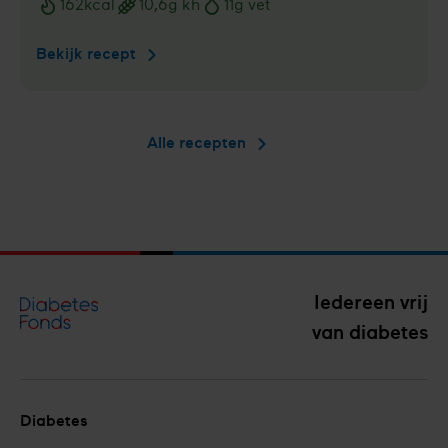
162
kcal
10,6
g kh
11
g vet
Voedingswaarden
Bekijk recept
Heldere
champig­
nonsoep
Alle recepten
Iedereen vrij
van diabetes
Diabetes