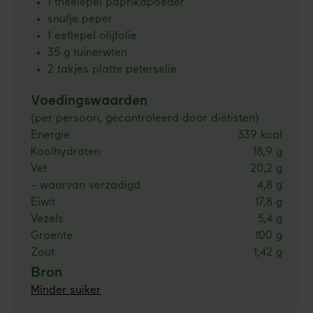
1 theelepel paprikapoeder
snufje peper
1 eetlepel olijfolie
35 g tuinerwten
2 takjes platte peterselie
Voedingswaarden
(per persoon, gecontroleerd door diëtisten)
Energie
339 kcal
Koolhydraten
18,9 g
Vet
20,2 g
- waarvan verzadigd
4,8 g
Eiwit
17,8 g
Vezels
5,4 g
Groente
100 g
Zout
1,42 g
Bron
Minder suiker