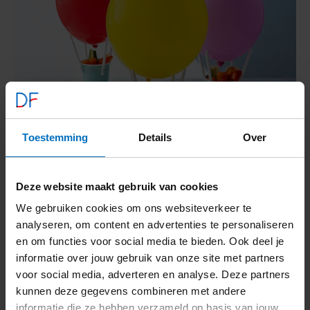
Toestemming
Details
Over
Lucht­ballon met groente­mandje
Deze website maakt gebruik van cookies
35
kcal
5,4
g kh
0,4
g vet
Voedingswaarden
We gebruiken cookies om ons websiteverkeer te
Bekijk recept
Lucht­
analyseren, om content en advertenties te personaliseren
ballon
en om functies voor social media te bieden. Ook deel je
met
informatie over jouw gebruik van onze site met partners
groente­
voor social media, adverteren en analyse. Deze partners
mandje
kunnen deze gegevens combineren met andere
informatie die ze hebben verzameld op basis van jouw