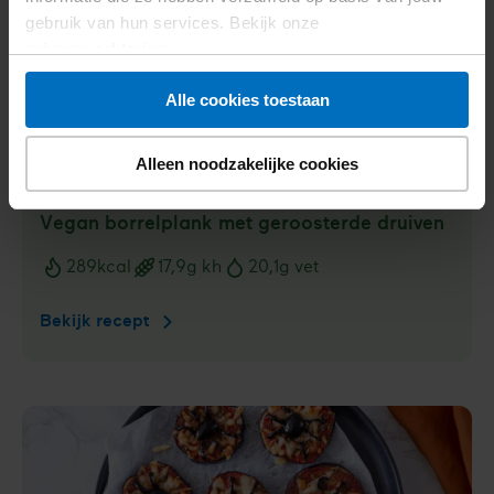
gebruik van hun services. Bekijk onze
privacyverklaring
.
Alle cookies toestaan
Alleen noodzakelijke cookies
Vegan borrel­plank met geroos­terde druiven
289
kcal
17,9
g kh
20,1
g vet
Voedingswaarden
Bekijk recept
Vegan
borrel­
plank
met
geroos­
terde
druiven