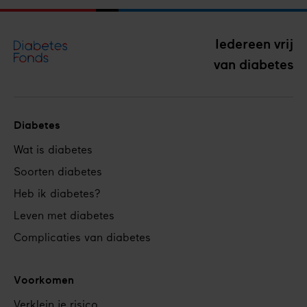
Iedereen vrij
van diabetes
Diabetes
Footer
Wat is diabetes
navigation
Soorten diabetes
Heb ik diabetes?
Leven met diabetes
Complicaties van diabetes
Voorkomen
Verklein je risico