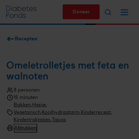
Overslaan
Zoeken
Menu
en
Doneer
naar
de
inhoud
Recepten
gaan
Kruimelpad
Omelet­rolletjes met feta en
walnoten
8 personen
Aantal
15 minuten
personen
Kooktijd
Bereidingswijze
Bakken
Menugang
Hapje
Soort
Vegetarisch
,
Koolhydraatarm
,
Kinderrecept
gerecht
Type
Kindertraktaties
,
Tapas
gerecht
Afdrukken