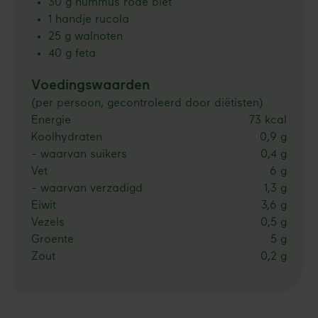
30 g hummus rode biet
1 handje rucola
25 g walnoten
40 g feta
Voedingswaarden
(per persoon, gecontroleerd door diëtisten)
Energie
73 kcal
Koolhydraten
0,9 g
- waarvan suikers
0,4 g
Vet
6 g
- waarvan verzadigd
1,3 g
Eiwit
3,6 g
Vezels
0,5 g
Groente
5 g
Zout
0,2 g