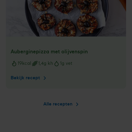
Aubergine­pizza met olijvenspin
19
kcal
1,4
g kh
1
g vet
Voedingswaarden
Bekijk recept
Aubergine­
pizza
met
olijvenspin
Alle recepten