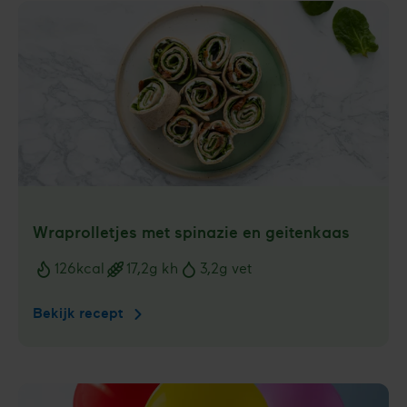
Wraprolletjes met spinazie en geitenkaas
126
kcal
17,2
g kh
3,2
g vet
Voedingswaarden
Bekijk recept
Wraprolletjes
met
spinazie
en
geitenkaas