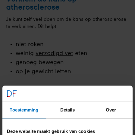
atherosclerose
Je kunt zelf veel doen om de kans op atherosclerose
te verkleinen. Dit helpt:
niet roken
weinig
verzadigd vet
eten
genoeg bewegen
op je gewicht letten
Verklein de kans op complicaties
Toestemming
Details
Over
Lees korte en duidelijke uitleg in de
gratis
brochure
met:
Deze website maakt gebruik van cookies