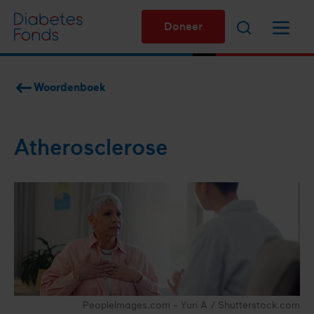
Overslaan
Zoeken
Menu
en
Doneer
naar
de
inhoud
Woordenboek
gaan
Kruimelpad
Athero­sclerose
PeopleImages.com - Yuri A / Shutterstock.com