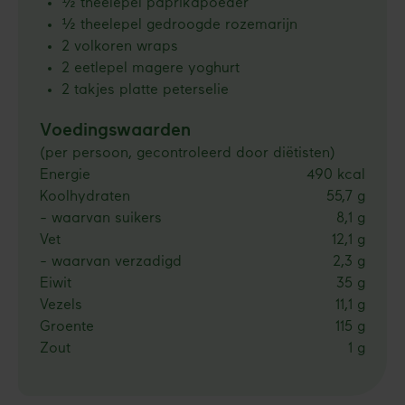
½ theelepel paprikapoeder
½ theelepel gedroogde rozemarijn
2 volkoren wraps
2 eetlepel magere yoghurt
2 takjes platte peterselie
Voedingswaarden
(per persoon, gecontroleerd door diëtisten)
Energie
490 kcal
Koolhydraten
55,7 g
- waarvan suikers
8,1 g
Vet
12,1 g
- waarvan verzadigd
2,3 g
Eiwit
35 g
Vezels
11,1 g
Groente
115 g
Zout
1 g