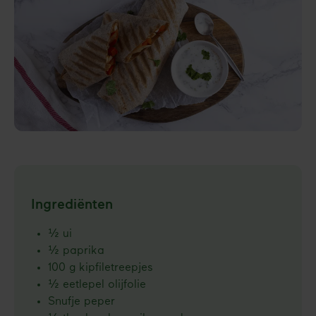
Ingrediënten
½ ui
½ paprika
100 g kipfiletreepjes
½ eetlepel olijfolie
Snufje peper