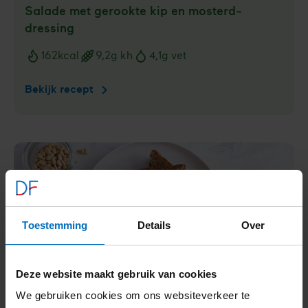
Salade met gerookte kip en mosterd­
dressing
162
kcal
9,2
g kh
4,1
g vet
Voedingswaarden
Bekijk recept
Salade
met
gerookte
kip
en
mosterd­
dressing
Toestemming
Details
Over
Deze website maakt gebruik van cookies
We gebruiken cookies om ons websiteverkeer te