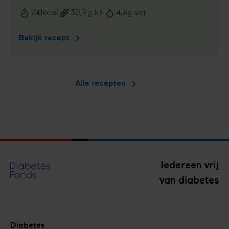
241
kcal
30,9
g kh
4,8
g vet
Voedingswaarden
Bekijk recept
Boterham
met
kalkoen­
filet
Alle recepten
en
gegrilde
paprika
Iedereen vrij
van diabetes
Diabetes