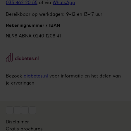
033 462 20 55
of via
WhatsApp
Bereikbaar op werkdagen: 9-12 en 13-17 uur
Rekeningnummer / IBAN
NL98 ABNA 0240 1208 41
Bezoek
diabetes.nl
voor informatie en het delen van
je ervaringen
Social
Disclaimer
Utils
Gratis brochures