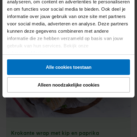
analyseren, om content en advertenties te personaliseren
Tosti met spinazie en feta
en om functies voor social media te bieden. Ook deel je
informatie over jouw gebruik van onze site met partners
364
kcal
29,5
g kh
18,8
g vet
Voedingswaarden
voor social media, adverteren en analyse. Deze partners
kunnen deze gegevens combineren met andere
Bekijk recept
Tosti
informatie die ze hebben verzameld op basis van jouw
met
gebruik van hun services. Bekijk onze
spinazie
privacyverklaring
.
en
feta
Alle cookies toestaan
Alleen noodzakelijke cookies
Krokante wrap met kip en paprika