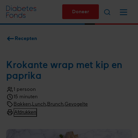
Overslaan
Zoeken
Menu
en
Doneer
naar
de
inhoud
Recepten
gaan
Kruimelpad
Krokante wrap met kip en
paprika
1 persoon
Aantal
15 minuten
personen
Kooktijd
Bereidingswijze
Bakken
Menugang
Lunch
,
Brunch
Soort
Gevogelte
gerecht
Afdrukken