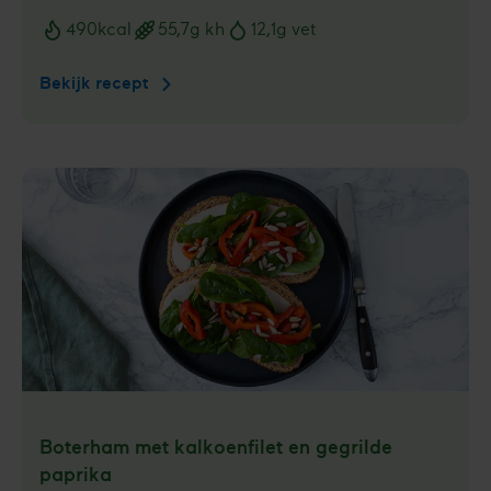
490
kcal
55,7
g kh
12,1
g vet
Voedingswaarden
Bekijk recept
Krokante
wrap
met
kip
en
paprika
Boterham met kalkoen­filet en gegrilde
paprika