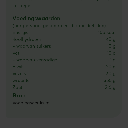
peper
Voedingswaarden
(per persoon, gecontroleerd door diëtisten)
Energie
405 kcal
Koolhydraten
40 g
- waarvan suikers
3 g
Vet
10 g
- waarvan verzadigd
1 g
Eiwit
20 g
Vezels
30 g
Groente
355 g
Zout
2,6 g
Bron
Voedingscentrum