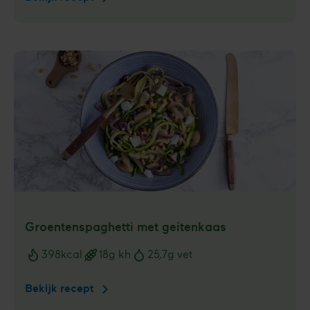
met
tempeh
Groenten­spaghetti met geitenkaas
398
kcal
18
g kh
25,7
g vet
Voedingswaarden
Bekijk recept
Groenten­
spaghetti