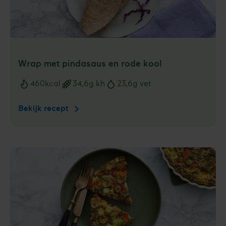
Wrap met pindasaus en rode kool
460
kcal
34,6
g kh
23,6
g vet
Voedingswaarden
Bekijk recept
Wrap
met
pindasaus
en
rode
kool