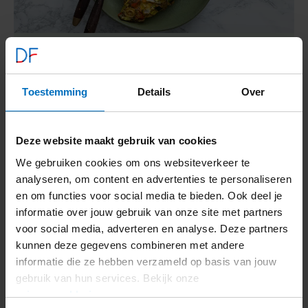
Italiaanse groentetaart met olijven
Toestemming
Details
Over
210
kcal
5,5
g kh
13,9
g vet
Voedingswaarden
Bekijk recept
Italiaanse
Deze website maakt gebruik van cookies
groentetaart
met
We gebruiken cookies om ons websiteverkeer te
olijven
analyseren, om content en advertenties te personaliseren
en om functies voor social media te bieden. Ook deel je
informatie over jouw gebruik van onze site met partners
voor social media, adverteren en analyse. Deze partners
kunnen deze gegevens combineren met andere
informatie die ze hebben verzameld op basis van jouw
gebruik van hun services. Bekijk onze
privacyverklaring
.