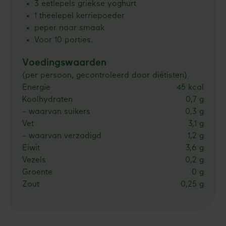
3 eetlepels griekse yoghurt
1 theelepel kerriepoeder
peper naar smaak
Voor 10 porties.
Voedingswaarden
(per persoon, gecontroleerd door diëtisten)
Energie
45 kcal
Koolhydraten
0,7 g
- waarvan suikers
0,3 g
Vet
3,1 g
- waarvan verzadigd
1,2 g
Eiwit
3,6 g
Vezels
0,2 g
Groente
0 g
Zout
0,25 g