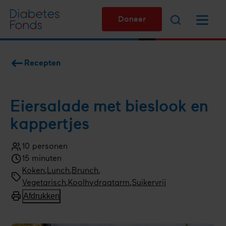
Overslaan
Zoeken
Menu
en
Doneer
naar
de
inhoud
Recepten
gaan
Kruimelpad
Eiersalade met bieslook en
kappertjes
10 personen
Aantal
15 minuten
personen
Kooktijd
Bereidingswijze
Koken
Menugang
Lunch
,
Brunch
Soort
Vegetarisch
,
Koolhydraatarm
,
Suikervrij
gerecht
Afdrukken