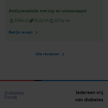
Andijviesalade met kip en sinaasappel
353
kcal
10,2
g kh
25,7
g vet
Voedingswaarden
Bekijk recept
Andijviesalade
met
kip
en
Alle recepten
sinaasappel
Iedereen vrij
van diabetes