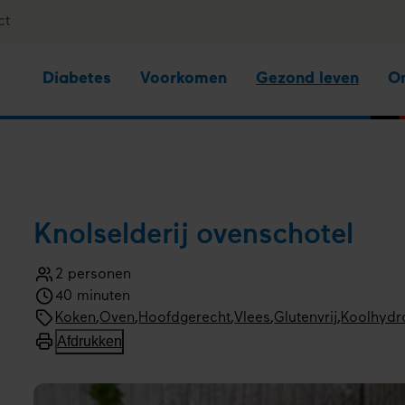
ct
Diabetes
Voorkomen
Gezond leven
O
Knol­selderij oven­schotel
2 personen
Aantal
40 minuten
personen
Kooktijd
Bereidingswijze
Koken
,
Oven
Menugang
Hoofdgerecht
Soort
Vlees
,
Glutenvrij
,
Koolhydr
gerecht
Afdrukken