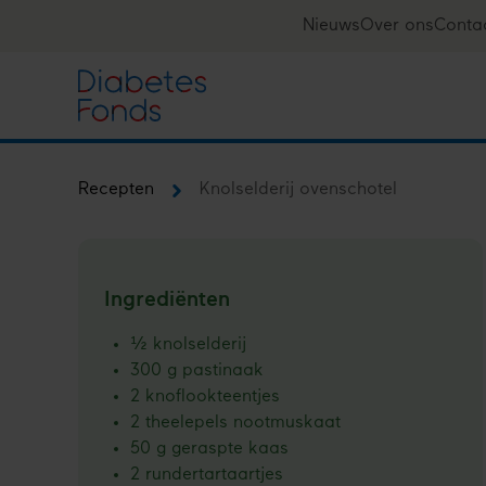
Overslaan
Nieuws
Over ons
Conta
Top
en
naar
navigation
de
inhoud
gaan
Recepten
Knol­selderij oven­schotel
Kruimelpad
Ingrediënten
½ knolselderij
300 g pastinaak
2 knoflookteentjes
2 theelepels nootmuskaat
50 g geraspte kaas
2 rundertartaartjes