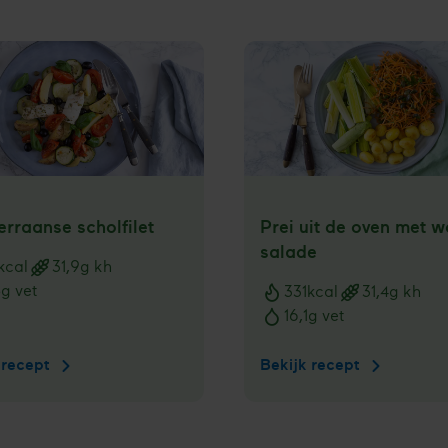
erraanse scholfilet
Prei uit de oven met w
salade
kcal
31,9
g kh
ngswaarden
8
g vet
331
kcal
31,4
g kh
Voedingswaarden
16,1
g vet
 recept
Mediterraanse
Bekijk recept
Prei
scholfilet
uit
de
oven