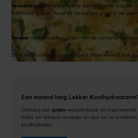
Verwarm
bakolie in een kleine koekenpan en bak de ta
middelhoog vuur. Houd de tartaartjes goed in de gaten
zijn.
Serveer
de knolselderij gratin met de tartaartjes ernaa
Dit is een koolhydraatarm recept. Meer weten? Bekijk
Een maand lang Lekker Koolhydraatarm
Ontvang een
gratis
receptenboek en inspirerende
mails vol lekkere recepten en tips om te minderen
koolhydraten.