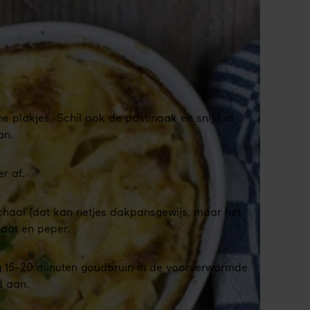
ne plakjes. Schil ook de pastinaak en snijd in
an.
r af.
chaal (dat kan netjes dakpansgewijs, maar het
aat en peper.
g 15-20 minuten goudbruin in de voorverwarmde
d aan.