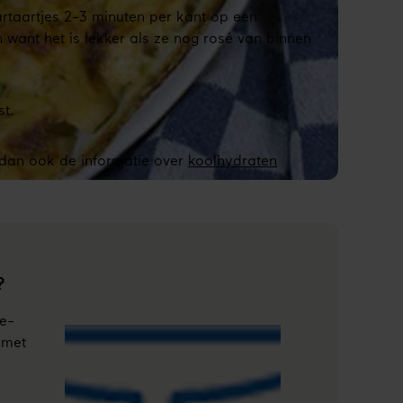
rtaartjes 2-3 minuten per kant op een
 want het is lekker als ze nog rosé van binnen
st.
 dan ook de informatie over
koolhydraten
?
 e-
 met