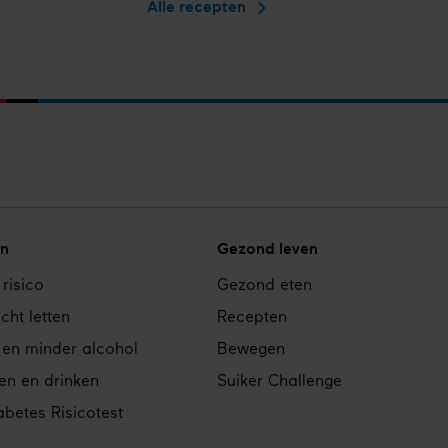
Alle recepten
met
wortel­
salade
n
Gezond leven
 risico
Gezond eten
cht letten
Recepten
 en minder alcohol
Bewegen
en en drinken
Suiker Challenge
betes Risicotest