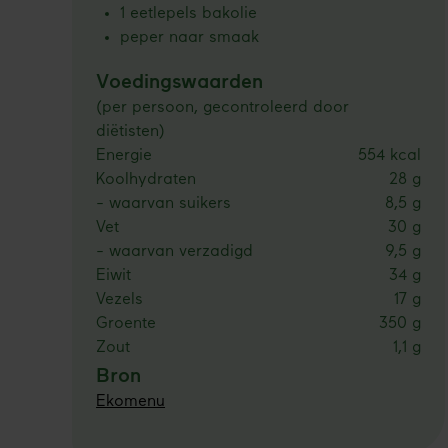
1 eetlepels bakolie
peper naar smaak
Voedingswaarden
(per persoon, gecontroleerd door
diëtisten)
Energie
554 kcal
Koolhydraten
28 g
- waarvan suikers
8,5 g
Vet
30 g
- waarvan verzadigd
9,5 g
Eiwit
34 g
Vezels
17 g
Groente
350 g
Zout
1,1 g
Bron
Ekomenu