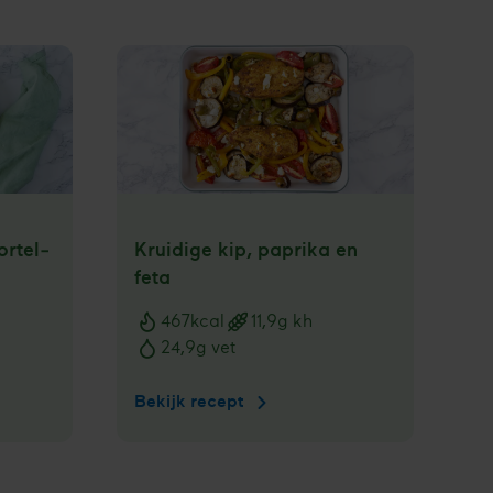
gratis
brochure
ortel­
Kruidige kip, paprika en
feta
467
kcal
11,9
g kh
Voedingswaarden
24,9
g vet
Bekijk recept
Kruidige
kip,
paprika
en