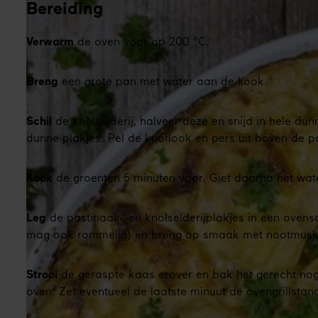
Bereiding
Verwarm
de oven voor op 200 °C.
Breng
een grote pan met water aan de kook.
Schil
de knolselderij, halveer deze en snijd in hele dun
dunne plakjes. Pel de knoflook en pers uit boven de p
Kook
de groenten 5 minuten voor. Giet daarna het wate
Leg
de pastinaak- en knolselderijplakjes in een ovens
mag ook rommelig) en breng op smaak met nootmusk
Strooi
de geraspte kaas erover en bak het gerecht no
oven. Zet eventueel de laatste minuut de ovengrillstan