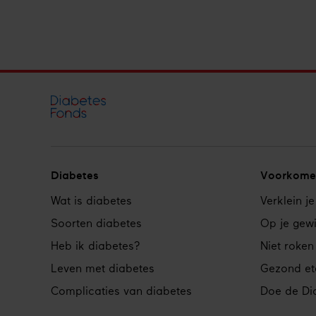
Diabetes
Voorkome
Footer
Wat is diabetes
Verklein je
navigation
Soorten diabetes
Op je gewi
Heb ik diabetes?
Niet roken
Leven met diabetes
Gezond et
Complicaties van diabetes
Doe de Dia