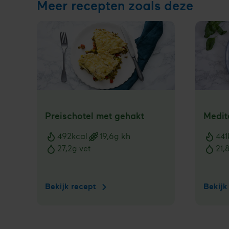
Meer recepten zoals deze
Preischotel met gehakt
Medit
492
kcal
19,6
g kh
441
Voedingswaarden
Voedi
27,2
g vet
21,
Bekijk recept
Preischotel
Bekijk
met
gehakt