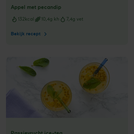
Appel met pecandip
132
kcal
10,4
g kh
7,4
g vet
Voedingswaarden
Bekijk recept
Appel
met
pecandip
Passievrucht ice-tea