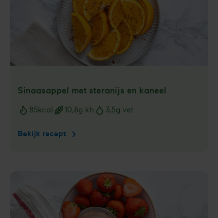
Sinaasappel met steranijs en kaneel
85
kcal
10,8
g kh
3,5
g vet
Voedingswaarden
Bekijk recept
Sinaasappel
met
steranijs
en
kaneel