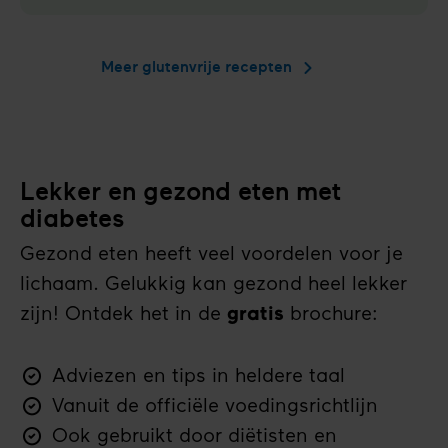
brood
met
kardemom
Meer glutenvrije recepten
en
walnoten
Lekker en gezond eten met
diabetes
Gezond eten heeft veel voordelen voor je
lichaam. Gelukkig kan gezond heel lekker
zijn! Ontdek het in de
gratis
brochure:
Adviezen en tips in heldere taal
Vanuit de officiële voedingsrichtlijn
Ook gebruikt door diëtisten en