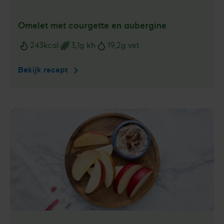
Omelet met courgette en aubergine
243
kcal
3,1
g kh
19,2
g vet
Voedingswaarden
Bekijk recept
Omelet
met
courgette
en
aubergine