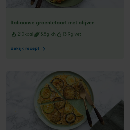
Italiaanse groentetaart met olijven
210
kcal
5,5
g kh
13,9
g vet
Voedingswaarden
Bekijk recept
Italiaanse
groentetaart
met
olijven