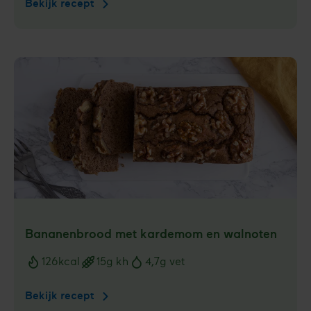
Bekijk recept
Rijstwafel
met
makreelsalade
Bananen­brood met kardemom en walnoten
126
kcal
15
g kh
4,7
g vet
Voedingswaarden
Bekijk recept
Bananen­