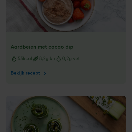
Aardbeien met cacao dip
53
kcal
8,2
g kh
0,2
g vet
Voedingswaarden
Bekijk recept
Aardbeien
met
cacao
dip