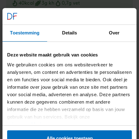
40
kcal
3
g kh
0,7
g vet
Voedingswaarden
Bekijk recept
Augurkbootje
met
Toestemming
Details
Over
tonijnsalade
Deze website maakt gebruik van cookies
We gebruiken cookies om ons websiteverkeer te
analyseren, om content en advertenties te personaliseren
en om functies voor social media te bieden. Ook deel je
informatie over jouw gebruik van onze site met partners
voor social media, adverteren en analyse. Deze partners
kunnen deze gegevens combineren met andere
informatie die ze hebben verzameld op basis van jouw
gebruik van hun services. Bekijk onze
Geroosterde edamame bonen
privacyverklaring
.
90
kcal
4,9
g kh
5,2
g vet
Alle cookies toestaan
Voedingswaarden