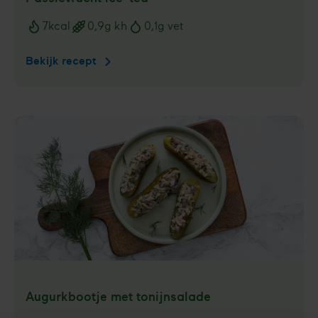
7
kcal
0,9
g kh
0,1
g vet
Voedingswaarden
Bekijk recept
Passievrucht
ice-
tea
Augurkbootje met tonijnsalade