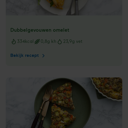
Dubbelgevouwen omelet
334
kcal
0,8
g kh
23,9
g vet
Voedingswaarden
Bekijk recept
Dubbelgevouwen
omelet