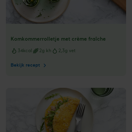
Komkommerrolletje met crème fraîche
34
kcal
2
g kh
2,3
g vet
Voedingswaarden
Bekijk recept
Komkommerrolletje
met
crème
fraîche