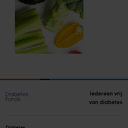
Ontvang
de
gratis
brochure
Iedereen vrij
van diabetes
Diabetes