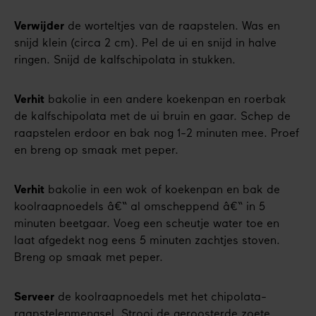
Verwijder
de worteltjes van de raapstelen. Was en
snijd klein (circa 2 cm). Pel de ui en snijd in halve
ringen. Snijd de kalfschipolata in stukken.
Verhit
bakolie in een andere koekenpan en roerbak
de kalfschipolata met de ui bruin en gaar. Schep de
raapstelen erdoor en bak nog 1-2 minuten mee. Proef
en breng op smaak met peper.
Verhit
bakolie in een wok of koekenpan en bak de
koolraapnoedels â€“ al omscheppend â€“ in 5
minuten beetgaar. Voeg een scheutje water toe en
laat afgedekt nog eens 5 minuten zachtjes stoven.
Breng op smaak met peper.
Serveer
de koolraapnoedels met het chipolata-
raapstelenmengsel. Strooi de geroosterde zoete