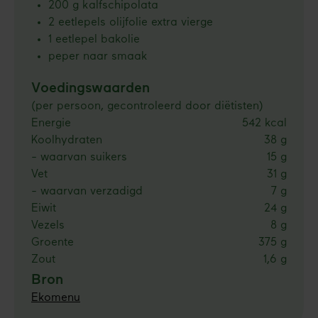
200 g kalfschipolata
2 eetlepels olijfolie extra vierge
1 eetlepel bakolie
peper naar smaak
Voedingswaarden
(per persoon, gecontroleerd door diëtisten)
Energie
542 kcal
Koolhydraten
38 g
- waarvan suikers
15 g
Vet
31 g
- waarvan verzadigd
7 g
Eiwit
24 g
Vezels
8 g
Groente
375 g
Zout
1,6 g
Bron
Ekomenu