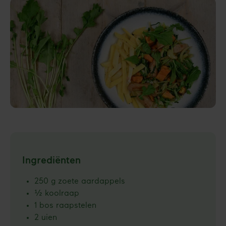
Ingrediënten
250 g zoete aardappels
½ koolraap
1 bos raapstelen
2 uien