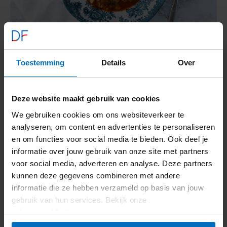
Minestrone­soep
Toestemming
Details
Over
198
kcal
31,2
g kh
1,6
g vet
Voedingswaarden
Deze website maakt gebruik van cookies
Bekijk recept
Minestrone­
soep
We gebruiken cookies om ons websiteverkeer te
analyseren, om content en advertenties te personaliseren
en om functies voor social media te bieden. Ook deel je
informatie over jouw gebruik van onze site met partners
voor social media, adverteren en analyse. Deze partners
kunnen deze gegevens combineren met andere
informatie die ze hebben verzameld op basis van jouw
gebruik van hun services. Bekijk onze
privacyverklaring
.