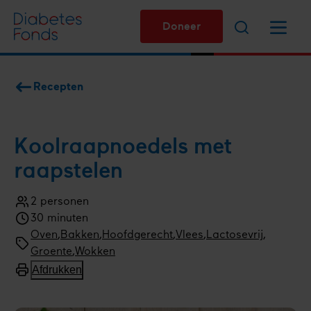
Overslaan
Zoeken
Menu
en
Doneer
naar
de
inhoud
Recepten
gaan
Kruimelpad
Koolraap­noedels met
raapstelen
2 personen
Aantal
30 minuten
personen
Kooktijd
Bereidingswijze
Oven
,
Bakken
Menugang
Hoofdgerecht
Soort
Vlees
,
Lactosevrij
Type
Groente
,
Wokken
gerecht
gerecht
Afdrukken