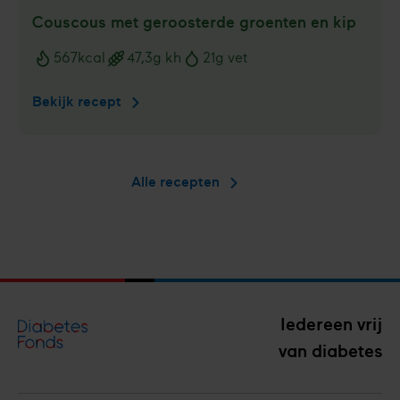
Couscous met geroosterde groenten en kip
567
kcal
47,3
g kh
21
g vet
Voedingswaarden
Bekijk recept
Couscous
met
geroosterde
groenten
Alle recepten
en
kip
Iedereen vrij
van diabetes