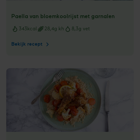
Paella van bloemkool­rijst met garnalen
343
kcal
28,4
g kh
8,3
g vet
Voedingswaarden
Bekijk recept
Paella
van
bloemkool­
rijst
met
garnalen